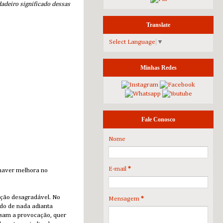
adeiro significado dessas
Translate
Select Language
▼
Minhas Redes
Fale Conosco
Nome
E-mail
*
 haver melhora no
ação desagradável. No
Mensagem
*
ndo de nada adianta
usam a provocação, quer