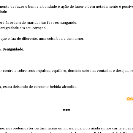
ento de fazer o bem e a bondade é ação de fazer o bem notadamente é possível 
dade
bre ás ordem do marido,mas fez resmungando,
benignidade
em seu coração.
o que o faz de diferente, uma coisa boa e com amor.
ta
Benignidade
.
er controle sobre seus impulsos, equilibro, domínio sobre as vontades e desejos, im
a
, estou deixando de consumir bebida alcóolica.
Cré
***
os, nós podemos ter certas manias em nossa vida; pois ainda somos carne e peca