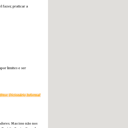
fazer, praticar a
por limites e ser
ditos: Dicionário Informal
dores. Mas isso não nos