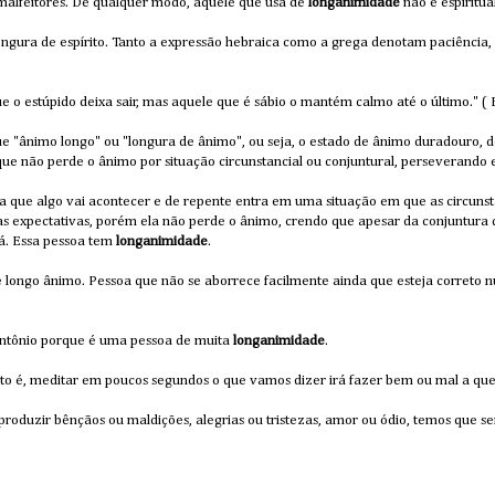
alfeitores. De qualquer modo, aquele que usa de
longanimidade
não é espiritu
 longura de espírito. Tanto a expressão hebraica como a grega denotam paciência,
que o estúpido deixa sair, mas aquele que é sábio o mantém calmo até o último." ( 
ue "ânimo longo" ou "longura de ânimo", ou seja, o estado de ânimo duradouro, 
 que não perde o ânimo por situação circunstancial ou conjuntural, perseverand
 que algo vai acontecer e de repente entra em uma situação em que as circuns
as expectativas, porém ela não perde o ânimo, crendo que apesar da conjuntura 
á. Essa pessoa tem
longanimidade
.
e longo ânimo. Pessoa que não se aborrece facilmente ainda que esteja correto
Antônio porque é uma pessoa de muita
longanimidade
.
 isto é, meditar em poucos segundos o que vamos dizer irá fazer bem ou mal a qu
roduzir bênçãos ou maldições, alegrias ou tristezas, amor ou ódio, temos que ser