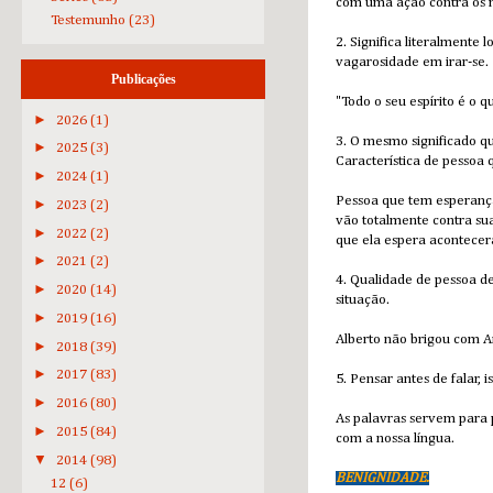
com uma ação contra os m
Testemunho
(23)
2. Significa literalmente
vagarosidade em irar-se.
Publicações
"Todo o seu espírito é o 
►
2026
(1)
3. O mesmo significado q
►
2025
(3)
Característica de pessoa
►
2024
(1)
Pessoa que tem esperança
►
2023
(2)
vão totalmente contra su
►
2022
(2)
que ela espera acontecer
►
2021
(2)
4. Qualidade de pessoa d
►
2020
(14)
situação.
►
2019
(16)
Alberto não brigou com 
►
2018
(39)
►
2017
(83)
5. Pensar antes de falar,
►
2016
(80)
As palavras servem para p
►
2015
(84)
com a nossa língua.
▼
2014
(98)
BENIGNIDADE.
12
(6)