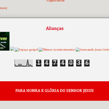
Página inicial
Atom)
Alianças
1
4
7
4
0
3
6
PARA HONRA E GLÓRIA DO SENHOR JESUS