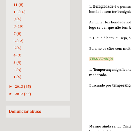
11
(8)
1.
Benignidade
é o pensam
bondade sem ter
benigni
10
(16)
9
(6)
A mulher fez bondade so
8
(10)
logo se ver que não tem
7
(8)
2. O que é bom, ou seja, 
6
(12)
5
(6)
Eu amo os cães com mui
4
(3)
TEMPERANÇA.
3
(9)
1.
Temperança
significa t
2
(9)
moderado.
1
(5)
Buscando por
temperanç
►
2013
(85)
►
2012
(33)
Denunciar abuso
Mesmo ainda sendo Cristã