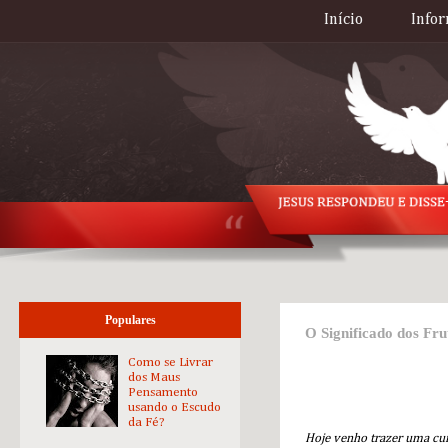
Início
Infor
Populares
O Significado dos Fru
Como se Livrar
dos Maus
Pensamento
usando o Escudo
da Fé?
Hoje venho trazer uma cur