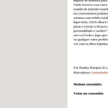
impede de lutarmos para
Paulo Escreve essa carta 
usando de métodos mundano
nos convertemos podemos
estamos convertidos tota
fique triste, DEUS olhará
parar e cruzar os braços 
personalidade e caráter! 
em você todo o Jugo que 
ou qualquer outro proble
ver com os olhos Espiritu
Por
Stanley Marques
às
1
Marcadores:
Curiosidade
Nenhum comentário:
Postar um comentário