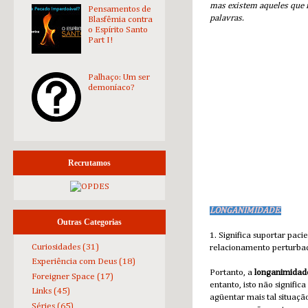
mas existem aqueles que 
Pensamentos de
palavras.
Blasfêmia contra
o Espírito Santo
Part I!
Palhaço: Um ser
demoníaco?
Recrutamos
LONGANIMIDADE.
Outras Categorias
1. Significa suportar pa
Curiosidades
(31)
relacionamento perturba
Experiência com Deus
(18)
Portanto, a
longanimidad
Foreigner Space
(17)
entanto, isto não signific
Links
(45)
agüentar mais tal situaçã
Séries
(65)