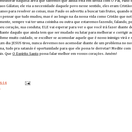
 melhorar naquela área que sabemos que ainda est
á
em dívida com O Pai, Filho 
aos Gálatas; ele via a necessidade daquele povo nesse sentido, eles eram Cristã
s para resolver as coisas, mas Paulo os advertiu a buscar tais frutos, quando n
 pensar que tudo mudou, mas é ao longo na da nossa vida como Cristão que no
lmente, sempre vai ter uma coisinha ou outra que estaremos fazendo, falando, p
 seu coração, sua conduta; ELE vai esperar para ver o que você irá fazer diante de
diante daquilo que ainda tem que ser mudado ou lutar para melhorar e corrigir aq
Tome muito cuidado, se escolher se acomodar aquele que é nosso inimigo virá e s
um dia JESUS tirou, nunca devemos nos acomodar diante de um problema no noss
ma, tudo pra satanás é oportunidade para que ele possa te derrotar! Medite com
ais. Que
O Espírito Santo
possa falar melhor em vossos corações. Amém!
6:14
s