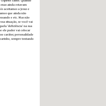
e Espírito Santo. Quando
os mas ainda estavam
ós aceitamos a Jesus e
tamos que ainda não
ensando e etc. Mas não
ssa situação, se você vai
uela 'deficiência' na sua
e ele puder vai colocar
o caráter, personalidade
 carinho, sempre tentando