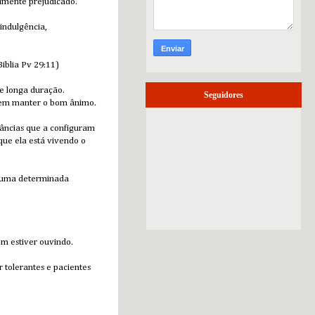
almente prejudicado.
 indulgência,
Biblia Pv 29:11)
de longa duração.
Seguidores
o em manter o bom ânimo.
tâncias que a configuram
que ela está vivendo o
 numa determinada
em estiver ouvindo.
 tolerantes e pacientes