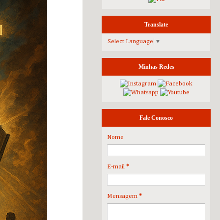
Translate
Select Language
▼
Minhas Redes
Fale Conosco
Nome
E-mail
*
Mensagem
*