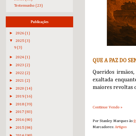
Testemunho
(23)
Publicações
►
2026
(1)
▼
2025
(3)
9
(3)
►
2024
(1)
QUE A PAZ DO SE
►
2023
(2)
Queridos irmãos,
►
2022
(2)
exaltada enquant
►
2021
(2)
maiores revoltas 
►
2020
(14)
►
2019
(16)
►
2018
(39)
Continue Vendo »
►
2017
(83)
►
2016
(80)
Por
Stanley Marques
às
0
Marcadores:
Artigos
►
2015
(84)
►
2014
(98)