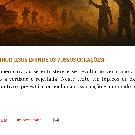
NHOR JESUS INUNDE OS VOSSOS CORAÇÕES!
 meu coração se entristece e se revolta ao ver como a
o a verdade é rejeitada! Neste texto em tópicos eu e
contra o que está ocorrendo na nossa nação e no mundo a
9:00
Um comentário: