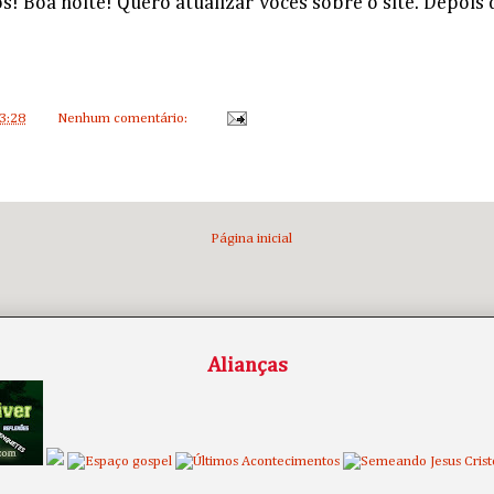
s! B
oa noite! Quero atualizar vocês sobre o site. Depois
3:28
Nenhum comentário:
Página inicial
Alianças