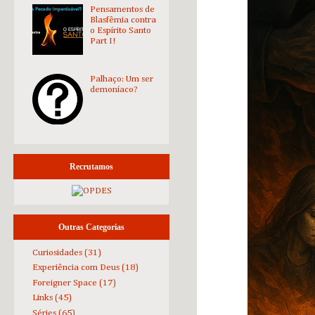
Pensamentos de
Blasfêmia contra
o Espírito Santo
Part I!
Palhaço: Um ser
demoníaco?
Recrutamos
Outras Categorias
Curiosidades
(31)
Experiência com Deus
(18)
Foreigner Space
(17)
Links
(45)
Séries
(65)