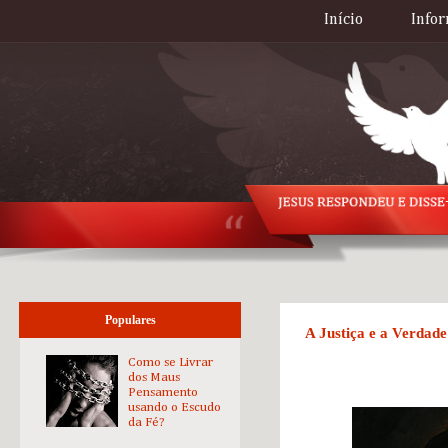
Início
Infor
Populares
A Justiça e a Verdade
Como se Livrar
dos Maus
Pensamento
usando o Escudo
da Fé?