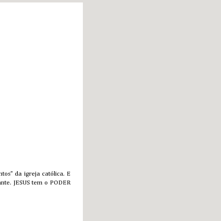
domingo, 8 de
fevereiro de 2015
s" da igreja católica. E
tante. JESUS tem o PODER