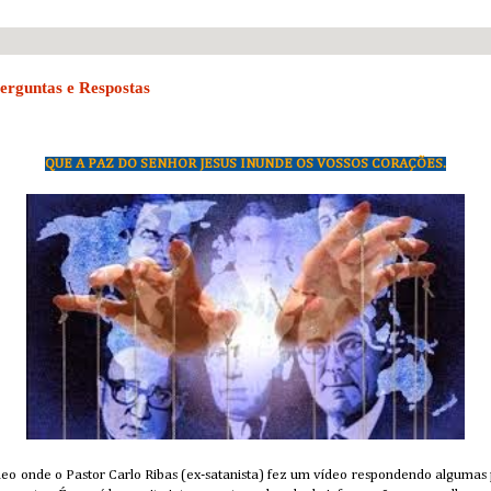
Perguntas e Respostas
QUE A PAZ DO SENHOR JESUS INUNDE OS VOSSOS CORAÇÕES.
eo onde o Pastor Carlo Ribas (ex-satanista) fez um vídeo respondendo algumas 