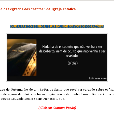
a os Segredos dos "santos" da Igreja católica.
QUE A PAZ DO SENHOR JESUS INUNDE OS VOSSOS CORAÇÕES.
deo do Testemunho de um Ex-Pai de Santo que revela a verdade sobre os "santo
ito de alguns demônios da baixa magia. Seu testemunho é muito lindo e impac
das trevas. Louvado Seja o SENHOR nosso DEUS.
(Click em Continue Vendo)