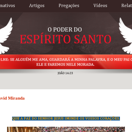
mativos
Artigos
Pregações
Vídeos
Rela
avid Miranda
QUE A PAZ DO SENHOR JESUS INUNDE OS VOSSOS CORAÇÕES.