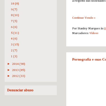
a respeito das sociedades
10
(8)
9
(7)
8
(10)
Continue Vendo »
7
(5)
6
(6)
Por
Stanley Marques
às
0
5
(11)
Marcadores:
Vídeos
4
(6)
3
(15)
2
(7)
1
(3)
Pornografia e suas C
►
2014
(98)
►
2013
(85)
►
2012
(33)
Denunciar abuso