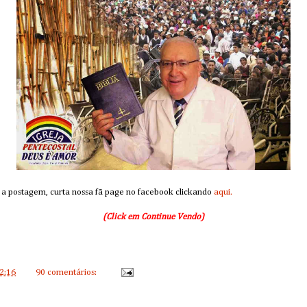
 a postagem, curta nossa fã page no facebook clickando
aqui.
(Click em Continue Vendo)
2:16
90 comentários: