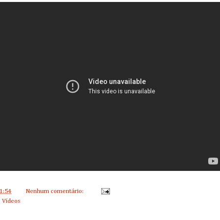
1:54
Nenhum comentário:
,
Vídeos