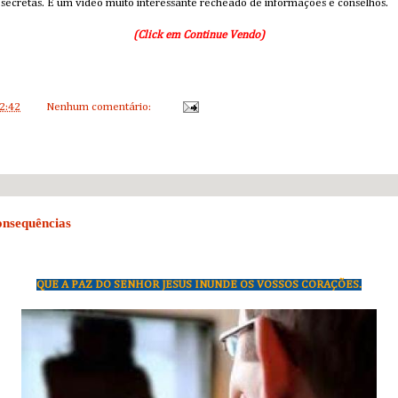
 secretas. É um vídeo muito interessante recheado de informações e conselhos.
(Click em Continue Vendo)
2:42
Nenhum comentário:
onsequências
QUE A PAZ DO SENHOR JESUS INUNDE OS VOSSOS CORAÇÕES.