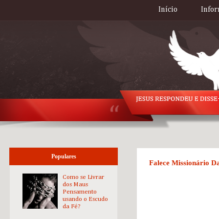
Início
Infor
Populares
Falece Missionário D
Como se Livrar
dos Maus
Pensamento
usando o Escudo
da Fé?