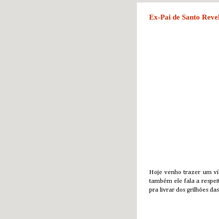
Ex-Pai de Santo Revel
Hoje venho trazer um ví
também ele fala a respe
pra livrar dos grilhões 