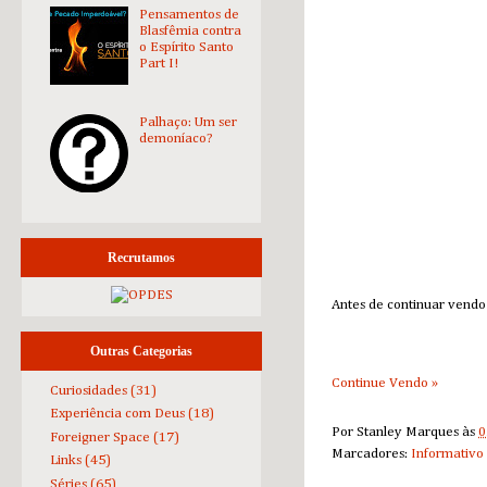
Pensamentos de
Blasfêmia contra
o Espírito Santo
Part I!
Palhaço: Um ser
demoníaco?
Recrutamos
Antes de continuar vendo
Outras Categorias
Continue Vendo »
Curiosidades
(31)
Experiência com Deus
(18)
Por
Stanley Marques
às
0
Foreigner Space
(17)
Marcadores:
Informativo
Links
(45)
Séries
(65)