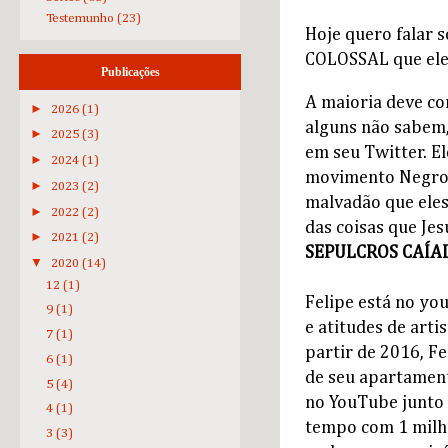
Testemunho
(23)
Hoje quero falar 
COLOSSAL que ele
Publicações
A maioria deve co
►
2026
(1)
alguns não sabem,
►
2025
(3)
em seu Twitter. E
►
2024
(1)
movimento Negro d
►
2023
(2)
malvadão que ele
►
2022
(2)
das coisas que Jes
►
2021
(2)
SEPULCROS CAÍA
▼
2020
(14)
12
(1)
Felipe está no yo
9
(1)
e atitudes de art
7
(1)
partir de 2016, F
6
(1)
de seu apartament
5
(4)
no YouTube junto 
4
(1)
tempo com 1 milhã
3
(3)