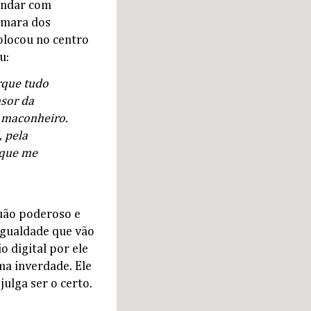
 andar com
âmara dos
olocou no centro
u:
rque tudo
nsor da
e maconheiro.
, pela
 que me
uão poderoso e
 Igualdade que vão
o digital por ele
ma inverdade. Ele
julga ser o certo.