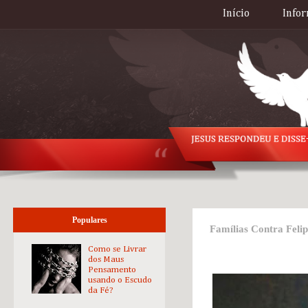
Início
Infor
Populares
Famílias Contra Felip
Como se Livrar
dos Maus
Pensamento
usando o Escudo
da Fé?