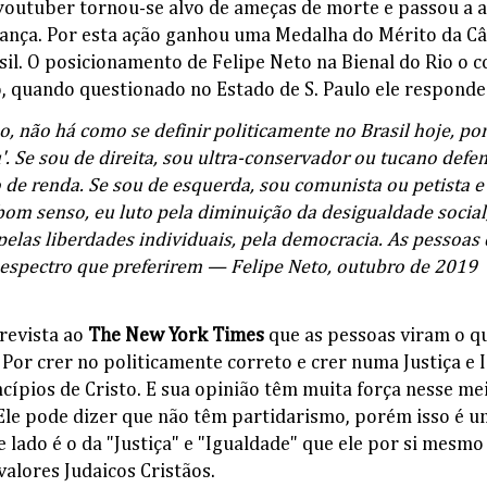
 youtuber tornou-se alvo de ameças de morte e passou a
ança. Por esta ação ganhou uma Medalha do Mérito da C
il. O posicionamento de Felipe Neto na Bienal do Rio o c
o, quando questionado no Estado de S. Paulo ele responde
, não há como se definir politicamente no Brasil hoje, po
u'. Se sou de direita, sou ultra-conservador ou tucano defe
 de renda. Se sou de esquerda, sou comunista ou petista 
bom senso, eu luto pela diminuição da desigualdade social
pelas liberdades individuais, pela democracia. As pessoas
espectro que preferirem — Felipe Neto, outubro de 2019
trevista ao
The New York Times
que as pessoas viram o q
. Por crer no politicamente correto e crer numa Justiça e
cípios de Cristo. E sua opinião têm muita força nesse mei
 Ele pode dizer que não têm partidarismo, porém isso é u
 lado é o da "Justiça" e "Igualdade" que ele por si mesmo 
valores Judaicos Cristãos.