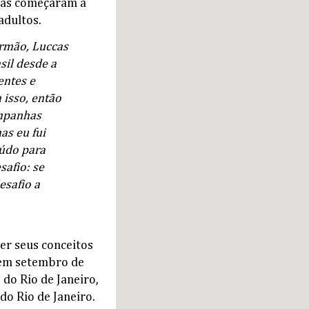
nças começaram a
adultos.
irmão, Luccas
asil desde a
entes e
 isso, então
ampanhas
as eu fui
eúdo para
safio: se
esafio a
er seus conceitos
o em setembro de
do Rio de Janeiro,
do Rio de Janeiro.