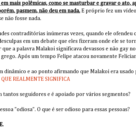
u em mais polêmicas, como se masturbar e gravar o ato, a
porém, pasmem, não deu em nada.
E próprio fez um vídeo
e não fosse nada.
itudes contraditórias inúmeras vezes, quando ele ofendeu
 desculpas em um debate que eles fizeram onde ele se tor
r que a palavra Malakoi significava devassos e não gay n
 grego. Após um tempo Felipe atacou novamente Felician
m dinâmico e ao ponto afirmando que Malakoi era usado
 QUE REALMENTE SIGNIFICA
m tantos seguidores e é apoiado por vários segmentos?
essoa "odiosa". O que é ser odioso para essas pessoas?
E.