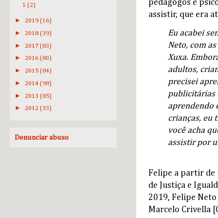
pedagogos e psicó
1
(2)
assistir, que era
►
2019
(16)
Eu acabei se
►
2018
(39)
Neto, com as 
►
2017
(83)
Xuxa. Embora
►
2016
(80)
adultos, cria
►
2015
(84)
precisei apr
►
2014
(98)
publicitárias
►
2013
(85)
aprendendo e
►
2012
(33)
crianças, eu 
você acha que
Denunciar abuso
assistir por
Felipe a partir d
de Justiça e Igual
2019, Felipe Neto
Marcelo Crivella [