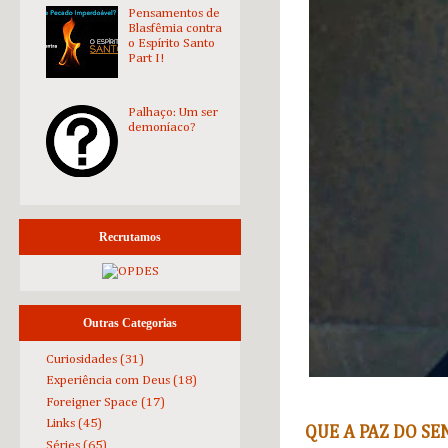
Pensamentos de
Blasfêmia contra
o Espírito Santo
Part I!
Palhaço: Um ser
demoníaco?
Recrutamos
Outras Categorias
Curiosidades
(31)
Experiência com Deus
(18)
Foreigner Space
(17)
Links
(45)
QUE A PAZ DO SE
Séries
(65)