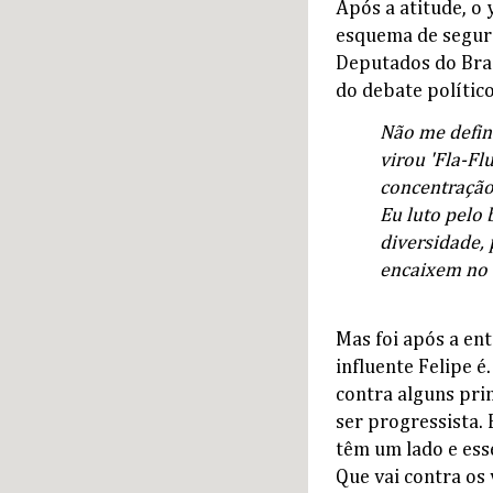
Após a atitude, o
esquema de segur
Deputados do Bras
do debate polític
Não me defino
virou 'Fla-Fl
concentração
Eu luto pelo 
diversidade, 
encaixem no 
Mas foi após a en
influente Felipe é
contra alguns prin
ser progressista.
têm um lado e esse
Que vai contra os 