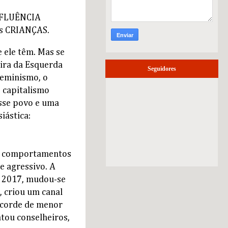
 INFLUÊNCIA
as CRIANÇAS.
 ele têm. Mas se
eira da Esquerda
Seguidores
Feminismo, o
 capitalismo
sse povo e uma
iástica:
s a comportamentos
e agressivo. A
m 2017, mudou-se
, criou um canal
ecorde de menor
tou conselheiros,