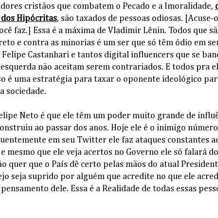
dores cristãos que combatem o Pecado e a Imoralidade,
 dos Hipócritas
, são taxados de pessoas odiosas. [Acuse-o
ocê faz.] Essa é a máxima de Vladimir Lênin. Todos que sã
reto e contra as minorias é um ser que só têm ódio em se
 Felipe Castanhari e tantos digital influencers que se b
e esquerda não aceitam serem contrariados. E todos pra e
so é uma estratégia para taxar o oponente ideológico par
a sociedade.
elipe Neto é que ele têm um poder muito grande de influê
construiu ao passar dos anos. Hoje ele é o inimigo número
quentemente em seu Twitter ele faz ataques constantes a
 e mesmo que ele veja acertos no Governo ele só falará d
ão quer que o País dê certo pelas mãos do atual President
ejo seja suprido por alguém que acredite no que ele acre
pensamento dele. Essa é a Realidade de todas essas pess