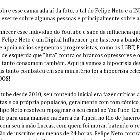
sobre esse camarada aí da foto, o tal do Felipe Neto e a
 exerce sobre algumas pessoas e principalmente sobre 
nhecer esse indivíduo do Youtube e sabe da influência que
 Felipe Neto é um Digital Influencer que hasteou a band
le apoia vários segmentos progressistas, como os LGBT, 
e esquerda que "luta" contra os brancos opressores e o
s tanto consomem também. Aqui já vemos a hipocrisia de
us tanto combateu em seu ministério foi a hipocrisia ecles
DOS!
utube desde 2010, seu conteúdo inicial era fazer crítica
istas e da própria população, geralmente com tom cômico 
elipe Neto resolveu repaginar o seu canal no YouTube. E
o para uma mansão na Barra da Tijuca, no Rio de Janeiro
com seu irmão Luccas, com quem foi morar, batendo o r
o de inscritos em menos de 24 horas. Felipe Neto contra