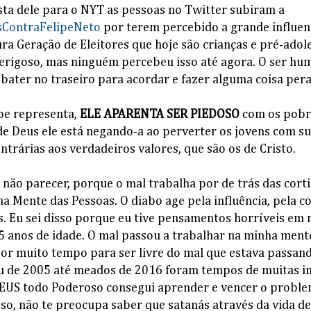
sta dele para o NYT as pessoas no Twitter subiram a
sContraFelipeNeto
por terem percebido a grande influenc
a Geração de Eleitores que hoje são crianças e pré-adole
erigoso, mas ninguém percebeu isso até agora. O ser h
 bater no traseiro para acordar e fazer alguma coisa per
ipe representa,
ELE APARENTA SER PIEDOSO
com os pobre
de Deus ele está negando-a ao perverter os jovens com su
ntrárias aos verdadeiros valores, que são os de Cristo.
não parecer, porque o mal trabalha por de trás das corti
na Mente das Pessoas. O diabo age pela influência, pela c
. Eu sei disso porque eu tive pensamentos horríveis em
5 anos de idade. O mal passou a trabalhar na minha ment
 por muito tempo para ser livre do mal que estava passand
u de 2005 até meados de 2016 foram tempos de muitas in
EUS todo Poderoso consegui aprender e vencer o proble
so, não te preocupa saber que satanás através da vida 