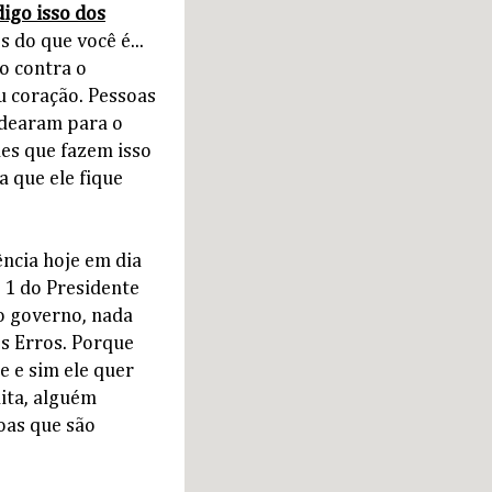
digo isso dos
s do que você é...
o contra o
u coração. Pessoas
andearam para o
les que fazem isso
a que ele fique
ncia hoje em dia
 1 do Presidente
o governo, nada
os Erros. Porque
e e sim ele quer
dita, alguém
oas que são