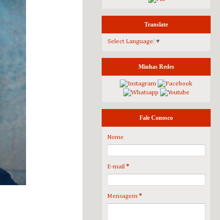
Translate
Select Language
▼
Minhas Redes
Fale Conosco
Nome
E-mail
*
Mensagem
*