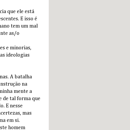
ia que ele está
scentes. E isso é
umano tem um mal
ante as/o
s e minorias,
as ideologias
nas. A batalha
onstrução na
 minha mente a
e de tal forma que
o. E nesse
certezas, mas
ma em si.
deste homem