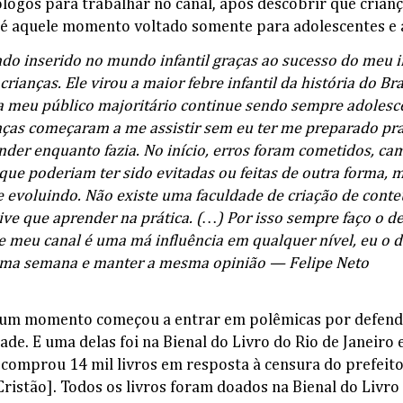
logos para trabalhar no canal, após descobrir que cria
 até aquele momento voltado somente para adolescentes e 
ndo inserido no mundo infantil graças ao sucesso do meu 
crianças. Ele virou a maior febre infantil da história do Br
 meu público majoritário continue sendo sempre adolesc
nças começaram a me assistir sem eu ter me preparado pra
ender enquanto fazia. No início, erros foram cometidos, c
 que poderiam ter sido evitadas ou feitas de outra forma, m
 evoluindo. Não existe uma faculdade de criação de cont
tive que aprender na prática. (…) Por isso sempre faço o de
 meu canal é uma má influência em qualquer nível, eu o d
 uma semana e manter a mesma opinião — Felipe Neto
e um momento começou a entrar em polêmicas por defend
dade. E uma delas foi na Bienal do Livro do Rio de Janeir
 comprou 14 mil livros em resposta à censura do prefeito 
Cristão]. Todos os livros foram doados na Bienal do Livro 