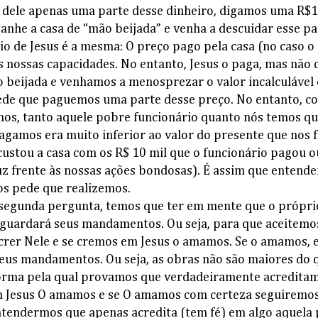
dele apenas uma parte desse dinheiro, digamos uma R$1
ganhe a casa de “mão beijada” e venha a descuidar esse p
cio de Jesus é a mesma: O preço pago pela casa (no caso o
s nossas capacidades. No entanto, Jesus o paga, mas não 
beijada e venhamos a menosprezar o valor incalculável d
pede que paguemos uma parte desse preço. No entanto, c
os, tanto aquele pobre funcionário quanto nós temos q
agamos era muito inferior ao valor do presente que nos 
custou a casa com os R$ 10 mil que o funcionário pagou 
ruz frente às nossas ações bondosas). É assim que entend
os pede que realizemos.
segunda pergunta, temos que ter em mente que o próprio
guardará seus mandamentos. Ou seja, para que aceitemos 
crer Nele e se cremos em Jesus o amamos. Se o amamos, 
us mandamentos. Ou seja, as obras não são maiores do qu
forma pela qual provamos que verdadeiramente acreditam
m Jesus O amamos e se O amamos com certeza seguiremos
entendermos que apenas acredita (tem fé) em algo aquela