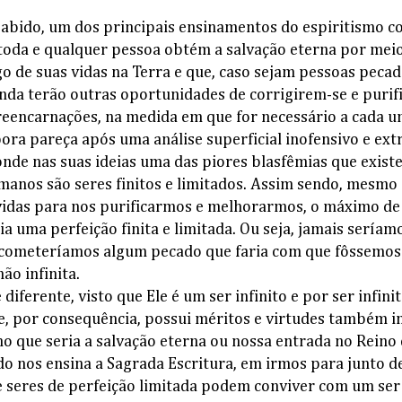
abido, um dos principais ensinamentos do espiritismo co
toda e qualquer pessoa obtém a salvação eterna por mei
o de suas vidas na Terra e que, caso sejam pessoas pecad
inda terão outras oportunidades de corrigirem-se e purif
 reencarnações, na medida em que for necessário a cada u
ra pareça após uma análise superficial inofensivo e e
onde nas suas ideias uma das piores blasfêmias que existe
manos são seres finitos e limitados. Assim sendo, mesmo
idas para nos purificarmos e melhorarmos, o máximo de
a uma perfeição finita e limitada. Ou seja, jamais seríamo
cometeríamos algum pecado que faria com que fôssemos 
não infinita.
diferente, visto que Ele é um ser infinito e por ser infi
 e, por consequência, possui méritos e virtudes também in
 que seria a salvação eterna ou nossa entrada no Reino 
ndo nos ensina a Sagrada Escritura, em irmos para junto d
 seres de perfeição limitada podem conviver com um ser 