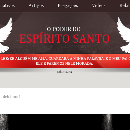
mativos
Artigos
Pregações
Vídeos
Rela
piritismo!