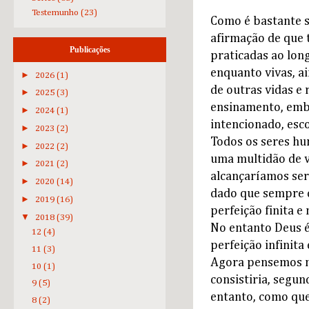
Testemunho
(23)
Como é bastante s
afirmação de que 
Publicações
praticadas ao long
enquanto vivas, a
►
2026
(1)
de outras vidas e
►
2025
(3)
ensinamento, embo
►
2024
(1)
intencionado, esc
►
2023
(2)
Todos os seres hu
►
2022
(2)
uma multidão de v
►
2021
(2)
alcançaríamos seri
►
2020
(14)
dado que sempre 
►
2019
(16)
perfeição finita e 
▼
2018
(39)
No entanto Deus é 
12
(4)
perfeição infinita
11
(3)
Agora pensemos no
10
(1)
consistiria, segu
9
(5)
entanto, como que
8
(2)