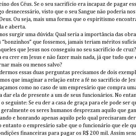
no dos Céus. Se o seu sacrifício era incapaz de pagar es
go desnecessário, visto que o seu Sangue não poderia nos 
 Deus. Ou seja, mais uma forma que o espiritismo encontr
a e aberta.
nos surgir uma dúvida: Qual seria a importância das obra
s “bonzinhos” que fossemos, jamais teriam méritos sufici
aqueles que Jesus nos conseguiu no seu sacrifício de cruz?
a eu crer em Jesus e não fazer mais nada, já que tudo que
rnar mais ou menos salvo?
dermos essas duas perguntas precisamos de dois exempl
os que imaginar a relação entre a fé no sacrifício de Jes
 façamos como no caso de um empresário que compra uma 
a dar ela de presente a um de seus funcionários. No entan
o seguinte: Se eu der a casa de graça para ele pode ser
ue geralmente os seres humanos desprezam aquilo que ga
ando e honrando apenas aquilo pelo qual precisaram der
o entanto o empresário sabe que o funcionário que ele qu
ondições financeiras para pagar os R$ 200 mil. Assim sen