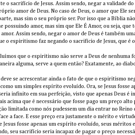
e o sacrifício de Jesus. Assim sendo, negar a validade do 
próprio amor de Deus. No caso de Deus, o amor que Ele se
rte, mas sim o seu próprio ser. Por isso que a Bíblia não
 possuindo amor, mas sim que Ele É Amor, ou seja, que t
o amor. Assim sendo, negar o amor de Deus é também uma
e o espiritismo faz negando o sacrifício de Jesus, que é 
luímos que o espiritismo não serve a Deus de nenhuma f
aneira alguma, serve a quem então? Exatamente, ao diabo
deve se acrescentar ainda o fato de que o espiritismo neg
 como um simples espírito evoluído. Ora, se Jesus fosse 
seria infinito em sua perfeição, visto que apenas Deus é i
ais acima que é necessário que fosse pago um preço alto 
eição limitada como nós pudessem um dia entrar no Reino 
ce a face. E esse preço era justamente o mérito e virtude
e Jesus fosse apenas um espírito evoluído, seus méritos 
endo, seu sacrifício seria incapaz de pagar o preço necess