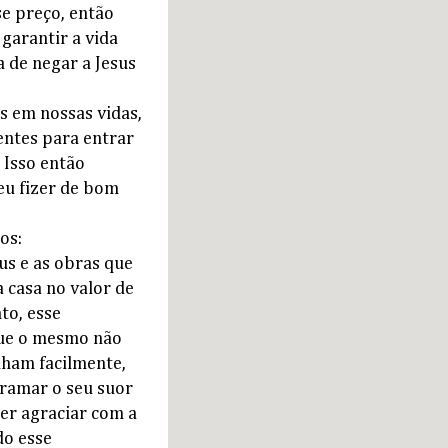
se preço, então
garantir a vida
a de negar a Jesus
s em nossas vidas,
entes para entrar
 Isso então
 eu fizer de bom
os:
us e as obras que
casa no valor de
to, esse
 que o mesmo não
nham facilmente,
ramar o seu suor
er agraciar com a
do esse