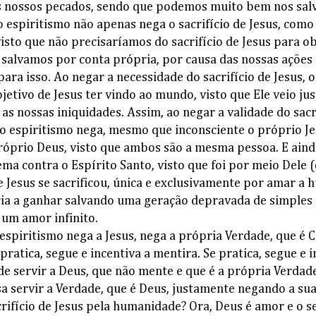
os nossos pecados, sendo que podemos muito bem nos sal
 o espiritismo não apenas nega o sacrifício de Jesus, com
visto que não precisaríamos do sacrifício de Jesus para 
s salvamos por conta própria, por causa das nossas ações
para isso. Ao negar a necessidade do sacrifício de Jesus, 
etivo de Jesus ter vindo ao mundo, visto que Ele veio ju
r as nossas iniquidades. Assim, ao negar a validade do sacr
, o espiritismo nega, mesmo que inconsciente o próprio J
próprio Deus, visto que ambos são a mesma pessoa. E aind
ema contra o Espírito Santo, visto que foi por meio Dele 
 Jesus se sacrificou, única e exclusivamente por amar a 
ria a ganhar salvando uma geração depravada de simples c
 um amor infinito.
espiritismo nega a Jesus, nega a própria Verdade, que é C
ratica, segue e incentiva a mentira. Se pratica, segue e i
e servir a Deus, que não mente e que é a própria Verd
a servir a Verdade, que é Deus, justamente negando a su
crifício de Jesus pela humanidade? Ora, Deus é amor e o s