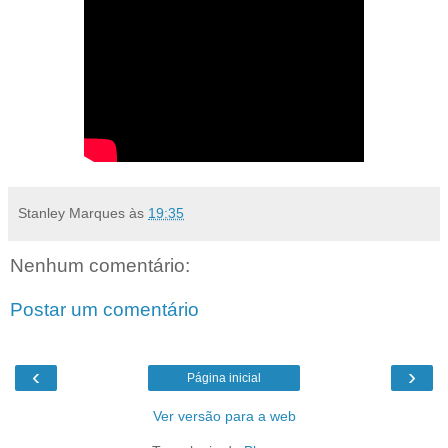
Stanley Marques
às
19:35
Nenhum comentário:
Postar um comentário
‹
›
Página inicial
Ver versão para a web