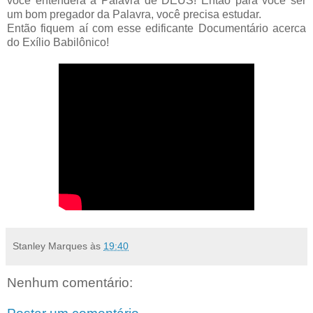
você entenderá a Palavra de DEUS! Então para você ser
um bom pregador da Palavra, você precisa estudar.
Então fiquem aí com esse edificante Documentário acerca
do Exílio Babilônico!
Stanley Marques
às
19:40
Nenhum comentário: