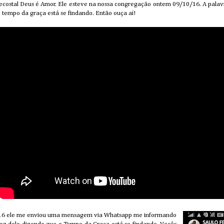
ecostal Deus é Amor. Ele esteve na nossa congregação ontem 09/10/16. A palavra
 o tempo da graça está se findando. Então ouça aí!
16 ele me enviou uma mensagem via Whatsapp me informando