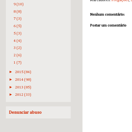
Marcadores:
Pregações
,
9
(10)
8
(8)
Nenhum comentário:
7
(3)
Postar um comentário
6
(5)
5
(3)
4
(4)
3
(2)
2
(6)
1
(7)
►
2015
(84)
►
2014
(98)
►
2013
(85)
►
2012
(33)
Denunciar abuso