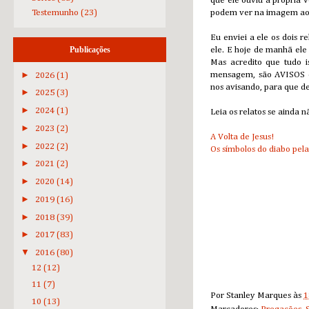
que ele ouviu a própria 
podem ver na imagem ao 
Testemunho
(23)
Eu enviei a ele os dois 
Publicações
ele. E hoje de manhã ele 
Mas acredito que tudo i
►
mensagem, são AVISOS d
2026
(1)
nos avisando, para que de
►
2025
(3)
►
2024
(1)
Leia os relatos se ainda n
►
2023
(2)
A Volta de Jesus!
►
2022
(2)
Os símbolos do diabo pela
►
2021
(2)
►
2020
(14)
►
2019
(16)
►
2018
(39)
►
2017
(83)
▼
2016
(80)
12
(12)
11
(7)
Por
Stanley Marques
às
1
10
(13)