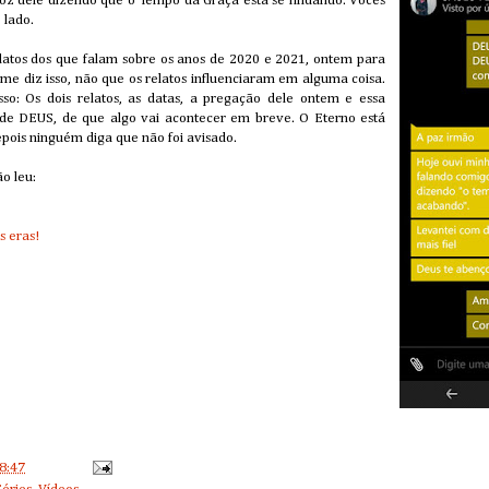
voz dele dizendo que o Tempo da Graça está se findando. Vocês
lado.
relatos dos que falam sobre os anos de 2020 e 2021, ontem para
me diz isso, não que os relatos influenciaram em alguma coisa.
sso: Os dois relatos, as datas, a pregação dele ontem e essa
e DEUS, de que algo vai acontecer em breve. O Eterno está
pois ninguém diga que não foi avisado.
ão leu:
s eras!
8:47