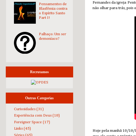
Fernandes da igreja Pent
Pensamentos de
não olhar para trás, pois
Blasfêmia contra
o Espírito Santo
Part I!
Palhaço: Um ser
demoníaco?
Recrutamos
Outras Categorias
Curiosidades
(31)
Experiência com Deus
(18)
Foreigner Space
(17)
Links
(45)
Hoje pela manhã 10/10/
Séries
(65)