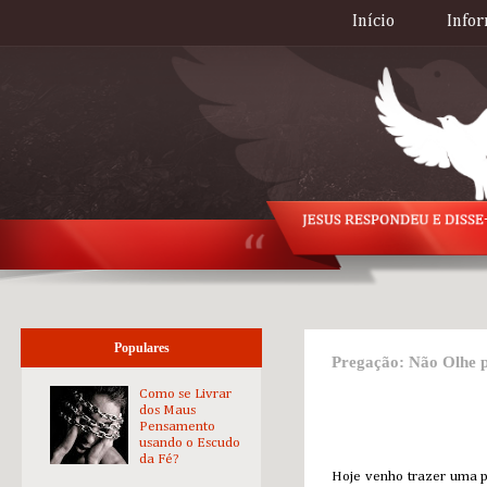
Início
Infor
Populares
Pregação: Não Olhe p
Como se Livrar
dos Maus
Pensamento
usando o Escudo
da Fé?
Hoje venho trazer uma p