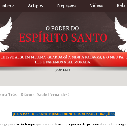
mativos
Artigos
Pregações
Vídeos
Rela
ara Trás - Diácono Saulo Fernandes!
QUE A PAZ DO SENHOR JESUS INUNDE OS VOSSOS CORAÇÕES.
regação (fazia tempo que eu não trazia pregação de pessoas da minha congr