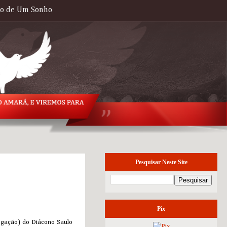
to de Um Sonho
Pesquisar Neste Site
segunda-feira, 10
de outubro de 2016
Pix
egação) do Diácono Saulo