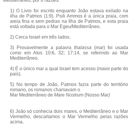
Mediterrâneo, por 6 razões:
1) O Livro foi escrito enquanto João estava exilado na
ilha de Patmos (1:9). Psili Ammos é a única praia, com
areia fina e sem pedras na Ilha de Patmos, e esta praia
está voltada para o Mar Egeu/Mediterrâneo.
2) Cerca Israel em três lados.
3) Provavelmente a palavra
thalassa
(mar) foi usada
como em Atos 10:6, 32; 17:14, se referindo ao Mar
Mediterrâneo.
4) É o único mar a qual Israel tem acesso (maior parte do
país).
5) No tempo de João, Patmos fazia parte do território
romano, os romanos chamavam o
Mar Mediterrâneo de
Mare Nostrum
(Nosso Mar
)
6) João só conhecia dois mares, o Mediterrâneo e o Mar
Vermelho, descartamos o Mar Vermelho pelas razões
acima.