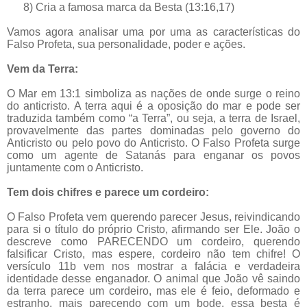
8) Cria a famosa marca da Besta (13:16,17)
Vamos agora analisar uma por uma as características do
Falso Profeta, sua personalidade, poder e ações.
Vem da Terra:
O Mar em 13:1 simboliza as nações de onde surge o reino
do anticristo. A terra aqui é a oposição do mar e pode ser
traduzida também como “a Terra”, ou seja, a terra de Israel,
provavelmente das partes dominadas pelo governo do
Anticristo ou pelo povo do Anticristo. O Falso Profeta surge
como um agente de Satanás para enganar os povos
juntamente com o Anticristo.
Tem dois chifres e parece um cordeiro:
O Falso Profeta vem querendo parecer Jesus, reivindicando
para si o título do próprio Cristo, afirmando ser Ele. João o
descreve como PARECENDO um cordeiro, querendo
falsificar Cristo, mas espere, cordeiro não tem chifre! O
versículo 11b vem nos mostrar a falácia e verdadeira
identidade desse enganador. O animal que João vê saindo
da terra parece um cordeiro, mas ele é feio, deformado e
estranho, mais parecendo com um bode, essa besta é