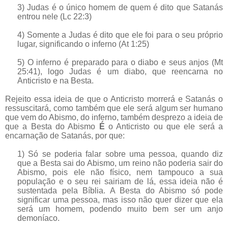
3) Judas é o único homem de quem é dito que Satanás
entrou nele (Lc 22:3)
4) Somente a Judas é dito que ele foi para o seu próprio
lugar, significando o inferno (At 1:25)
5)
O inferno é preparado para o diabo e seus anjos (Mt
25:41), logo Judas é um diabo, que reencarna no
Anticristo e na Besta.
Rejeito essa ideia de que o Anticristo morrerá e Satanás o
ressuscitará, como também que ele será algum ser humano
que vem do Abismo, do inferno, também desprezo a ideia de
que a Besta do Abismo
É
o Anticristo ou que ele será a
encarnação de Satanás, por que:
1) Só se poderia falar sobre uma pessoa, quando diz
que a Besta sai do Abismo, um reino não poderia sair do
Abismo, pois ele não físico, nem tampouco a sua
população e o seu rei sairiam de lá, essa ideia não é
sustentada pela Bíblia. A Besta do Abismo só pode
significar uma pessoa, mas isso não quer dizer que ela
será um homem, podendo muito bem ser um anjo
demoníaco.