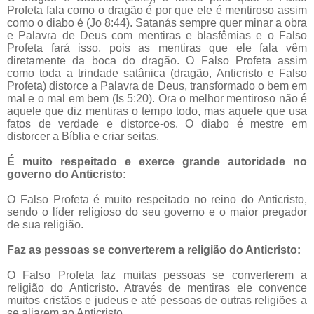
Profeta fala como o dragão é por que ele é mentiroso assim
como o diabo é (Jo 8:44). Satanás sempre quer minar a obra
e Palavra de Deus com mentiras e blasfêmias e o Falso
Profeta fará isso, pois as mentiras que ele fala vêm
diretamente da boca do dragão. O Falso Profeta assim
como toda a trindade satânica (dragão, Anticristo e Falso
Profeta) distorce a Palavra de Deus, transformado o bem em
mal e o mal em bem (Is 5:20). Ora o melhor mentiroso não é
aquele que diz mentiras o tempo todo, mas aquele que usa
fatos de verdade e distorce-os. O diabo é mestre em
distorcer a Bíblia e criar seitas.
É muito respeitado e exerce grande autoridade no
governo do Anticristo:
O Falso Profeta é muito respeitado no reino do Anticristo,
sendo o líder religioso do seu governo e o maior pregador
de sua religião.
Faz as pessoas se converterem a religião do Anticristo:
O Falso Profeta faz muitas pessoas se converterem a
religião do Anticristo. Através de mentiras ele convence
muitos cristãos e judeus e até pessoas de outras religiões a
se aliarem ao Anticristo.