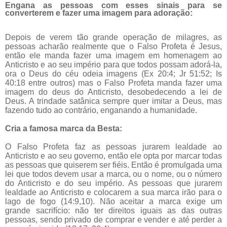
Engana as pessoas com esses sinais para se
converterem e fazer uma imagem para adoração:
Depois de verem tão grande operação de milagres, as
pessoas acharão realmente que o Falso Profeta é Jesus,
então ele manda fazer uma imagem em homenagem ao
Anticristo e ao seu império para que todos possam adorá-la,
ora o Deus do céu odeia imagens (Ex 20:4; Jr 51:52; Is
40:18 entre outros) mas o Falso Profeta manda fazer uma
imagem do deus do Anticristo, desobedecendo a lei de
Deus. A trindade satânica sempre quer imitar a Deus, mas
fazendo tudo ao contrário, enganando a humanidade.
Cria a famosa marca da Besta:
O Falso Profeta faz as pessoas jurarem lealdade ao
Anticristo e ao seu governo, então ele opta por marcar todas
as pessoas que quiserem ser fiéis. Então é promulgada uma
lei que todos devem usar a marca, ou o nome, ou o número
do Anticristo e do seu império. As pessoas que jurarem
lealdade ao Anticristo e colocarem a sua marca irão para o
lago de fogo (14:9,10). Não aceitar a marca exige um
grande sacrifício: não ter direitos iguais as das outras
pessoas, sendo privado de comprar e vender e até perder a