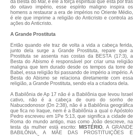
da Besta do Mar, é ele a força espiritual que está por trás
do oitavo império, esse espírito maligno inspira os
homens a restaurar a era de impérios no Oriente Médio,
é ele que imprime a religião do Anticristo e controla as
ações do Anticristo.
A Grande Prostituta
Então quando ele traz de volta a vida a cabeça ferida,
junto dela surge a Grande Prostituta, repare que a
Prostituta se assenta nas costas da BESTA (17:3), a
Besta do Abismo é responsável por criar uma religião
maligna que tem durado desde os tempos da torre de
Babel, essa religião foi passando de império a império. A
Besta do Abismo se relaciona diretamente com essa
religião, a Grande Prostituta, sendo ela a criadora dela.
A Babilônia de Ap 17 não é a Babilônia que levou Israel
cativo, não é a cabeça de ouro do sonho de
Nabucodonosor (Dn 2:38), não é a Babilônia geográfica
que fica no Iraque, nem é a Babilônia a qual o Apóstolo
Pedro escreveu em 1Pe 5:13, que significa a cidade de
Roma do mundo antigo, mas como João descreve, na
testa da mulher está escrito:
MISTÉRIO
, A GRANDE
BABILÔNIA, A MÃE DAS PROSTITUIÇÕES E