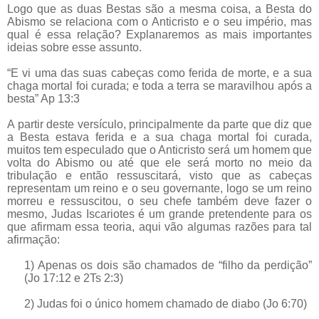
Logo que as duas Bestas são a mesma coisa, a Besta do
Abismo se relaciona com o Anticristo e o seu império, mas
qual é essa relação? Explanaremos as mais importantes
ideias sobre esse assunto.
“E vi uma das suas cabeças como ferida de morte, e a sua
chaga mortal foi curada; e toda a terra se maravilhou após a
besta” Ap 13:3
A partir deste versículo, principalmente da parte que diz que
a Besta estava ferida e a sua chaga mortal foi curada,
muitos tem especulado que o Anticristo será um homem que
volta do Abismo ou até que ele será morto no meio da
tribulação e então ressuscitará, visto que as cabeças
representam um reino e o seu governante, logo se um reino
morreu e ressuscitou, o seu chefe também deve fazer o
mesmo, Judas Iscariotes é um grande pretendente para os
que afirmam essa teoria, aqui vão algumas razões para tal
afirmação:
1) Apenas os dois são chamados de “filho da perdição”
(Jo 17:12 e 2Ts 2:3)
2) Judas foi o único homem chamado de diabo (Jo 6:70)