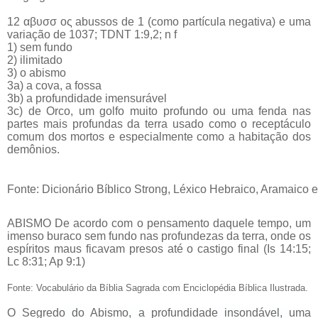
12 αβυσσ ος abussos de 1 (como partícula negativa) e uma
variação de 1037; TDNT 1:9,2; n f
1) sem fundo
2) ilimitado
3) o abismo
3a) a cova, a fossa
3b) a profundidade imensurável
3c) de Orco, um golfo muito profundo ou uma fenda nas
partes mais profundas da terra usado como o receptáculo
comum dos mortos e especialmente como a habitação dos
demônios.
Fonte: Dicionário Bíblico Strong, Léxico Hebraico, Aramaico 
ABISMO De acordo com o pensamento daquele tempo, um
imenso buraco sem fundo nas profundezas da terra, onde os
espíritos maus ficavam presos até o castigo final (Is 14:15;
Lc 8:31; Ap 9:1)
Fonte: Vocabulário da Bíblia Sagrada com Enciclopédia Bíblica Ilustrada.
O Segredo do Abismo, a profundidade insondável, uma