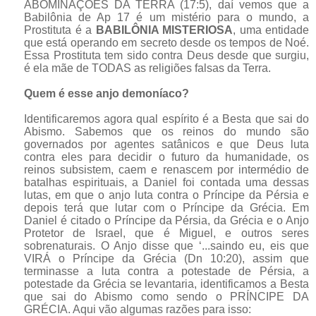
ABOMINAÇÕES DA TERRA (17:5), daí vemos que a
Babilônia de Ap 17 é um mistério para o mundo, a
Prostituta é a
BABILÔNIA MISTERIOSA
, uma entidade
que está operando em secreto desde os tempos de Noé.
Essa Prostituta tem sido contra Deus desde que surgiu,
é ela mãe de TODAS as religiões falsas da Terra.
Quem é esse anjo demoníaco?
Identificaremos agora qual espírito é a Besta que sai do
Abismo. Sabemos que os reinos do mundo são
governados por agentes satânicos e que Deus luta
contra eles para decidir o futuro da humanidade, os
reinos subsistem, caem e renascem por intermédio de
batalhas espirituais, a Daniel foi contada uma dessas
lutas, em que o anjo luta contra o Príncipe da Pérsia e
depois terá que lutar com o Príncipe da Grécia. Em
Daniel é citado o Príncipe da Pérsia, da Grécia e o Anjo
Protetor de Israel, que é Miguel, e outros seres
sobrenaturais. O Anjo disse que ‘...saindo eu, eis que
VIRÁ o Príncipe da Grécia (Dn 10:20), assim que
terminasse a luta contra a potestade de Pérsia, a
potestade da Grécia se levantaria, identificamos a Besta
que sai do Abismo como sendo o PRÍNCIPE DA
GRÉCIA. Aqui vão algumas razões para isso: