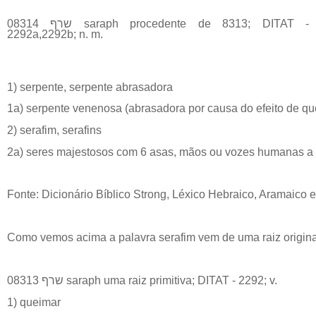
08314 שרף saraph procedente de 8313; DITAT -
2292a,2292b; n. m.
1) serpente, serpente abrasadora
1a) serpente venenosa (abrasadora por causa do efeito de q
2) serafim, serafins
2a) seres majestosos com 6 asas, mãos ou vozes humanas a 
Fonte: Dicionário Bíblico Strong, Léxico Hebraico, Aramaico 
Como vemos acima a palavra serafim vem de uma raiz original
08313 שרף saraph uma raiz primitiva; DITAT - 2292; v.
1) queimar