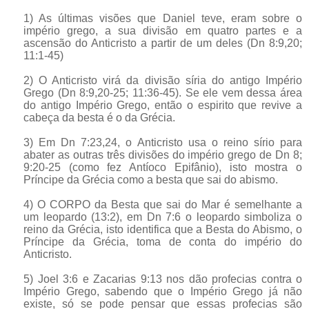
1) As últimas visões que Daniel teve, eram sobre o
império grego, a sua divisão em quatro partes e a
ascensão do Anticristo a partir de um deles (Dn 8:9,20;
11:1-45)
2) O Anticristo virá da divisão síria do antigo Império
Grego (Dn 8:9,20-25; 11:36-45). Se ele vem dessa área
do antigo Império Grego, então o espirito que revive a
cabeça da besta é o da Grécia.
3) Em Dn 7:23,24, o Anticristo usa o reino sírio para
abater as outras três divisões do império grego de Dn 8;
9:20-25 (como fez Antíoco Epifânio), isto mostra o
Príncipe da Grécia como a besta que sai do abismo.
4) O CORPO da Besta que sai do Mar é semelhante a
um leopardo (13:2), em Dn 7:6 o leopardo simboliza o
reino da Grécia, isto identifica que a Besta do Abismo, o
Príncipe da Grécia, toma de conta do império do
Anticristo.
5) Joel 3:6 e Zacarias 9:13 nos dão profecias contra o
Império Grego, sabendo que o Império Grego já não
existe, só se pode pensar que essas profecias são