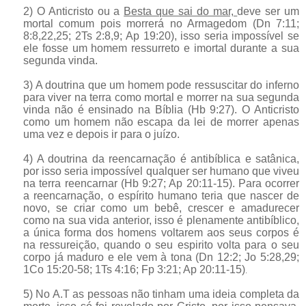
2) O Anticristo ou a
Besta que sai do mar,
deve ser um
mortal comum pois morrerá no Armagedom (Dn 7:11;
8:8,22,25; 2Ts 2:8,9; Ap 19:20), isso seria impossível se
ele fosse um homem ressurreto e imortal durante a sua
segunda vinda.
3) A doutrina que um homem pode ressuscitar do inferno
para viver na terra como mortal e morrer na sua segunda
vinda não é ensinado na Bíblia (Hb 9:27). O Anticristo
como um homem não escapa da lei de morrer apenas
uma vez e depois ir para o juízo.
4) A doutrina da reencarnação é antibíblica e satânica,
por isso seria impossível qualquer ser humano que viveu
na terra reencarnar (Hb 9:27; Ap 20:11-15). Para ocorrer
a reencarnação, o espírito humano teria que nascer de
novo, se criar como um bebê, crescer e amadurecer
como na sua vida anterior, isso é plenamente antibíblico,
a única forma dos homens voltarem aos seus corpos é
na ressureição, quando o seu espirito volta para o seu
corpo já maduro e ele vem à tona (Dn 12:2; Jo 5:28,29;
1Co 15:20-58; 1Ts 4:16; Fp 3:21; Ap 20:11-15)
.
5) No A.T as pessoas não tinham uma ideia completa da