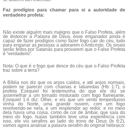
Faz prodígios para chamar para si a autoridade de
verdadeiro profeta:
Não existe alguém mais maligno que o Falso Profeta, além
de distorcer a Palavra de Deus, esse enganador ainda é
capaz de fazer prodígios como fazer fogo cair do céu, tudo
para enganar as pessoas a adorarem o Anticristo. Os sinais
serão feitos por Satanás para provarem que o Falso Profeta
é “verdadeiro”.
Nota: O que é o fogo que desce do céu que o Falso Profeta
traz sobre a terra?
A Bíblia nos diz que os anjos caídos, e até anjos normais,
podem se parecer com chamas e labaredas (Hb 1:7), o
profeta Ezequiel foi testemunha do que ele diz se
assemelhar a um tornado misturado com fogo flamejante,
Ezequiel 1:4 diz: Olhei, e eis que um vento tempestuoso
vinha do Norte, uma grande nuvem, com um fogo
revolvendo-se nela, e um resplendor ao redor, e no meio
dela havia uma coisa, como de cor de âmbar, que saía do
meio do fogo. Isaías também teve uma experiência com
isso, ele viu serafins ao lado do trono de Deus (Is 6:2),
vamos agora analisar a palavra serafim do original hebraico: