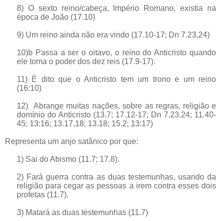
8)
O sexto reino/cabeça, Império Romano, existia na
época de João (17.10)
9) Um reino ainda não era vindo (17.10-17; Dn 7.23,24)
10)b Passa a ser o oitavo, o reino do Anticristo quando
ele toma o poder dos dez reis (17.9-17).
11) É dito que o Anticristo tem um trono e um reino
(16:10)
12) Abrange muitas nações, sobre as regras, religião e
domínio do Anticristo (13.7; 17.12-17; Dn 7.23.24; 11.40-
45; 13:16; 13.17,18; 13.18; 15.2; 13:17)
Representa um anjo satânico por que:
1) Sai do Abismo (11.7; 17.8).
2) Fará guerra contra as duas testemunhas, usando da
religião para cegar as pessoas a irem contra esses dois
profetas (11.7).
3) Matará as duas testemunhas (11.7)