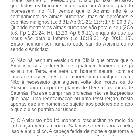
morte, isso só foi revelado por Cristo, por isso pensava,
que todos os humanos iriam para um Abismo quando
morressem, no N.T vemos que o Abismo não é o
confinamento de almas humanas, mas de demônios e
espíritos malignos (Lc 8:31; Ap 9:1-21; 11:7; 17:8; 20:3,7).
Quando morrem as almas humanas vão para o céu (2Co
5:8; Fp 1:21-24; Hb 12:23; Ap 6:9-11), enquanto que os
maus vão para o inferno (Lc 16:19-31; Ap 20:11-15).
Então nenhum ser humano pode sair do Abismo como
sendo o Anticristo.
6) Não há nenhum versículo na Bíblia que prove que o
Anticristo será diferente de qualquer homem que já
existiu na Terra, ele será um homem natural com as
fases de nascer, crescer e morrer como qualquer outro.
Não é necessário que alguém volte dos mortos ou do
Abismo para cumprir os planos de Deus e as obras de
Satanás. Para se cumprir as profecias não se faz preciso
que haja uma reencarnação ou uma ressureição, basta
apenas que um homem se sujeite aos poderes do diabo
e que ele se permita ser usado.
7) O Anticristo não irá morrer e ressuscitar no meio da
Tribulação nem tampouco Satanás se reencarnará nele,
isso é antibíblico. A cabeça ferida de morte e que torna a