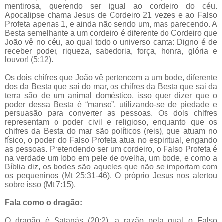
mentirosa, querendo ser igual ao cordeiro do céu.
Apocalipse chama Jesus de Cordeiro 21 vezes e ao Falso
Profeta apenas 1, e ainda não sendo um, mas parecendo. A
Besta semelhante a um cordeiro é diferente do Cordeiro que
João vê no céu, ao qual todo o universo canta: Digno é de
receber poder, riqueza, sabedoria, força, honra, glória e
louvor! (5:12).
Os dois chifres que João vê pertencem a um bode, diferente
dos da Besta que sai do mar, os chifres da Besta que sai da
terra são de um animal doméstico, isso quer dizer que o
poder dessa Besta é “manso”, utilizando-se de piedade e
persuasão para converter as pessoas. Os dois chifres
representam o poder civil e religioso, enquanto que os
chifres da Besta do mar são políticos (reis), que atuam no
físico, o poder do Falso Profeta atua no espiritual, engando
as pessoas. Pretendendo ser um cordeiro, o Falso Profeta é
na verdade um lobo em pele de ovelha, um bode, e como a
Bíblia diz, os bodes são aqueles que não se importam com
os pequeninos (Mt 25:31-46). O próprio Jesus nos alertou
sobre isso (Mt 7:15).
Fala como o dragão:
O dragão é Satanás (20:2), a razão pela qual o Falso