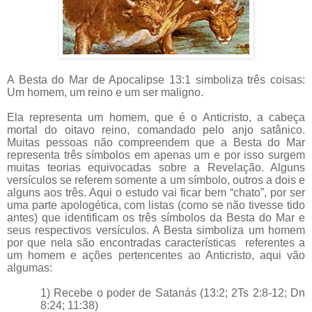
A Besta do Mar de Apocalipse 13:1 simboliza três coisas:
Um homem, um reino e um ser maligno.
Ela representa um homem, que é o Anticristo, a cabeça
mortal do oitavo reino, comandado pelo anjo satânico.
Muitas pessoas não compreendem que a Besta do Mar
representa três símbolos em apenas um e por isso surgem
muitas teorias equivocadas sobre a Revelação. Alguns
versículos se referem somente a um símbolo, outros a dois e
alguns aos três. Aqui o estudo vai ficar bem “chato”, por ser
uma parte apologética, com listas (como se não tivesse tido
antes) que identificam os três símbolos da Besta do Mar e
seus respectivos versículos. A Besta simboliza um homem
por que nela são encontradas características referentes a
um homem e ações pertencentes ao Anticristo, aqui vão
algumas:
1) Recebe o poder de Satanás (13:2; 2Ts 2:8-12; Dn
8:24; 11:38)