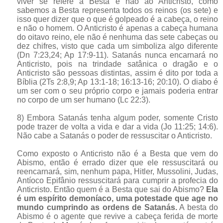
viver se refere a Besta e não ao Anticristo, como
sabemos a Besta representa todos os reinos (os sete) e
isso quer dizer que o que é golpeado é a cabeça, o reino
e não o homem. O Anticristo é apenas a cabeça humana
do oitavo reino, ele não é nenhuma das sete cabeças ou
dez chifres, visto que cada um simboliza algo diferente
(Dn 7:23,24; Ap 17:9-11). Satanás nunca encarnará no
Anticristo, pois na trindade satânica o dragão e o
Anticristo são pessoas distintas, assim é dito por toda a
Bíblia (2Ts 2:8,9; Ap 13:1-18; 16:13-16; 20:10). O diabo é
um ser com o seu próprio corpo e jamais poderia entrar
no corpo de um ser humano (Lc 22:3).
8) Embora Satanás tenha algum poder, somente Cristo
pode trazer de volta a vida e dar a vida (Jo 11:25; 14:6).
Não cabe a Satanás o poder de ressuscitar o Anticristo.
Como exposto o Anticristo não é a Besta que vem do
Abismo, então é errado dizer que ele ressuscitará ou
reencarnará, sim, nenhum papa, Hitler, Mussolini, Judas,
Antíoco Epifânio ressuscitará para cumprir a profecia do
Anticristo. Então quem é a Besta que sai do Abismo?
Ela
é um espírito demoníaco, uma potestade que age no
mundo cumprindo as ordens de Satanás.
A besta do
Abismo é o agente que revive a cabeça ferida de morte