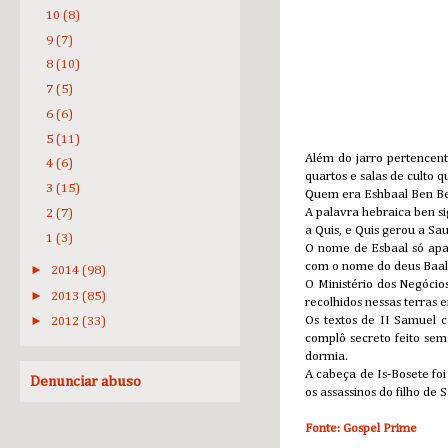
10
(8)
9
(7)
8
(10)
7
(5)
6
(6)
5
(11)
Além do jarro pertencent
4
(6)
quartos e salas de culto 
3
(15)
Quem era Eshbaal Ben Be
A palavra hebraica ben sig
2
(7)
a Quis, e Quis gerou a Sau
1
(3)
O nome de Esbaal só apar
com o nome do deus Baal. 
►
2014
(98)
O Ministério dos Negócio
►
2013
(85)
recolhidos nessas terras
►
Os textos de II Samuel 
2012
(33)
complô secreto feito sem
dormia.
A cabeça de Is-Bosete f
Denunciar abuso
os assassinos do filho de S
Fonte: Gospel Prime