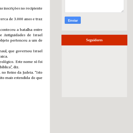
 inscrições no recipiente
cerca de 3.000 anos e traz
aconteceu a batalha entre
e Antiguidades de Israel
Seguidores
 objeto pertenceu a um de
haul, que governou Israel
aica.
ológico. Este nome só foi
blica”, diz.
 no Reino da Judeia. “Isto
ito mais estendida do que