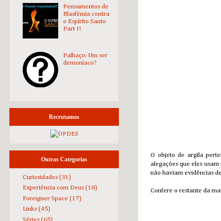
Pensamentos de
Blasfêmia contra
o Espírito Santo
Part I!
Palhaço: Um ser
demoníaco?
Recrutamos
O objeto de argila pert
Outras Categorias
alegações que eles usam p
não haviam evidências de
Curiosidades
(31)
Experiência com Deus
(18)
Confere o restante da mat
Foreigner Space
(17)
Links
(45)
Séries
(65)