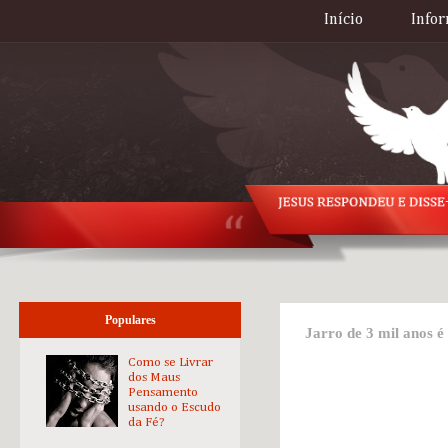
Início
Infor
Populares
Jarro de 3 mil anos é
Como se Livrar
dos Maus
Pensamento
usando o Escudo
da Fé?