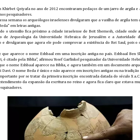
 Khirbet Qeiyafa no ano de 2012 encontraram pedaços de um jarro de argila e as
nos pesquisadores.
 essa semana os arqueólogos israelenses divulgaram que a vasilha de argila tem 
eda” em letras antigas.
ado o utensilio fica próximo a cidade israelense de Beit Shemesh, cidade onde 
uto de Arqueologia da Universidade Hebraica de Jerusalém e a Autoridade d
o e divulgaram que agora ele pode comprovar a existência do Rei Saul, pois o
z que aparece o nome Eshbaal em uma inscrição antiga no país. Eshbaal Ben S
é citado pela Bíblia”, afirmou Yosef Garfinkel pesquisador da Universidade Hebr
 que o nome Eshbaal aparece na Bíblia, e agora também em um documento arque
i Davi. O nome Beda é único e não aparece em inscrições antigas ou na tradição bí
ortante por se tratar da primeira inscrição encontrada datada do século X a.C.
tendimento da expansão da escritura no reino e agora fica claro que estava mu
squisadores.