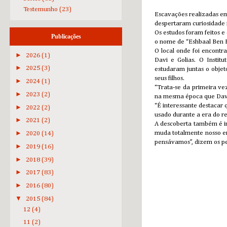
Testemunho
(23)
Escavações realizadas em
despertaram curiosidade 
Os estudos foram feitos e
Publicações
o nome de “Eshbaal Ben B
O local onde foi encontr
►
2026
(1)
Davi e Golias. O Instit
►
2025
(3)
estudaram juntas o objet
seus filhos.
►
2024
(1)
“Trata-se da primeira ve
►
2023
(2)
na mesma época que Davi, 
“É interessante destacar
►
2022
(2)
usado durante a era do re
►
2021
(2)
A descoberta também é imp
►
muda totalmente nosso en
2020
(14)
pensávamos”, dizem os pe
►
2019
(16)
►
2018
(39)
►
2017
(83)
►
2016
(80)
▼
2015
(84)
12
(4)
11
(2)