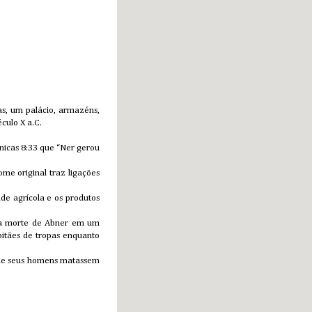
as, um palácio, armazéns,
culo X a.C.
rônicas 8:33 que “Ner gerou
me original traz ligações
de agrícola e os produtos
m a morte de Abner em um
pitães de tropas enquanto
que seus homens matassem