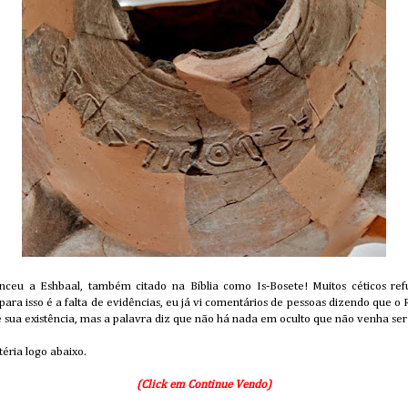
enceu a Eshbaal, também citado na Bíblia como Is-Bosete! Muitos céticos re
ara isso é a falta de evidências, eu já vi comentários de pessoas dizendo que o R
 sua existência, mas a palavra diz que não há nada em oculto que não venha se
éria logo abaixo.
(Click em Continue Vendo)