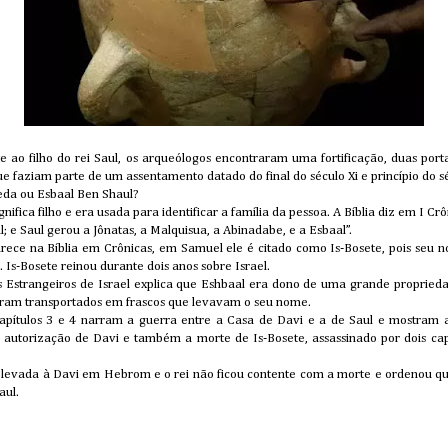
e ao filho do rei Saul, os arqueólogos encontraram uma fortificação, duas port
que faziam parte de um assentamento datado do final do século Xi e princípio do sé
da ou Esbaal Ben Shaul?
nifica filho e era usada para identificar a família da pessoa. A Bíblia diz em I C
l; e Saul gerou a Jônatas, a Malquisua, a Abinadabe, e a Esbaal”.
ece na Bíblia em Crônicas, em Samuel ele é citado como Is-Bosete, pois seu no
Is-Bosete reinou durante dois anos sobre Israel.
s Estrangeiros de Israel explica que Eshbaal era dono de uma grande proprieda
 eram transportados em frascos que levavam o seu nome.
capítulos 3 e 4 narram a guerra entre a Casa de Davi e a de Saul e mostra
 autorização de Davi e também a morte de Is-Bosete, assassinado por dois ca
oi levada à Davi em Hebrom e o rei não ficou contente com a morte e ordenou 
aul.