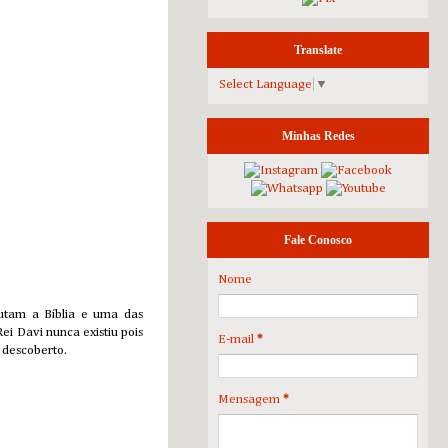
Translate
Select Language
▼
Minhas Redes
Fale Conosco
Nome
futam a Bíblia e uma das
ei Davi nunca existiu pois
E-mail
*
r descoberto.
Mensagem
*