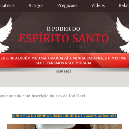
mativos
Artigos
Pregações
Vídeos
Rela
 encontrado com inscrição da era do Rei Davi!
QUE A PAZ DO SENHOR JESUS INUNDE OS VOSSOS CORAÇÕES.