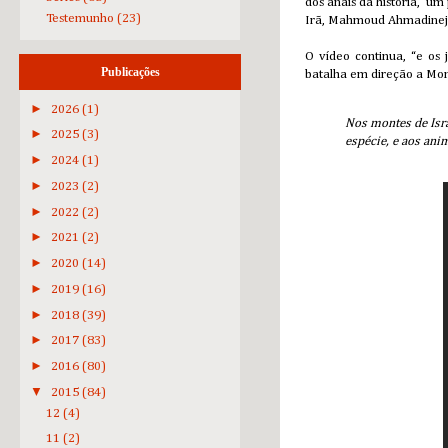
dos anais da história,” u
Testemunho
(23)
Irã, Mahmoud Ahmadinejad
O vídeo continua, “e os 
Publicações
batalha em direção a Mon
►
2026
(1)
Nos montes de Israe
►
2025
(3)
espécie, e aos ani
►
2024
(1)
►
2023
(2)
►
2022
(2)
►
2021
(2)
►
2020
(14)
►
2019
(16)
►
2018
(39)
►
2017
(83)
►
2016
(80)
▼
2015
(84)
12
(4)
11
(2)