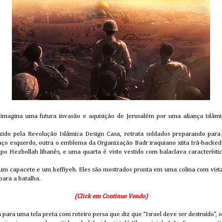
imagina uma futura invasão e aquisição de Jerusalém por uma aliança islâmi
ido pela Revolução Islâmica Design Casa, retrata soldados preparando para
aço esquerdo, outra o emblema da Organização Badr iraquiano xiita Irã-backed
po Hezbollah libanês, e uma quarta é visto vestido com balaclava característ
 capacete e um keffiyeh. Eles são mostrados pronta em uma colina com vista 
para a batalha.
(Click em Continue Vendo)
a para uma tela preta com roteiro persa que diz que “Israel deve ser destruído”, 