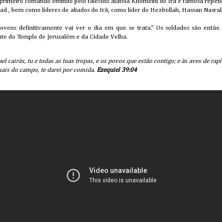
m primeiro comando emitido pelo falecido aiatolá Khomeini do Irã e famosa repeti
 , bem como líderes de aliados do Irã, como líder do Hezbollah, Hassan Nasral
jovens definitivamente vai ver o dia em que se trata.” Os soldados são entã
te do Templo de Jerusalém e da Cidade Velha.
l cairás, tu e todas as tuas tropas, e os povos que estão contigo; e às aves de rapi
mais do campo, te darei por comida.
Ezequiel 39:04