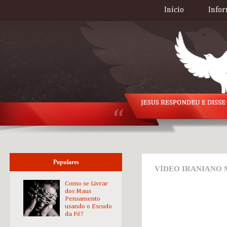
Início
Infor
Populares
VÍDEO IRANIANO 
Como se Livrar
dos Maus
Pensamento
usando o Escudo
da Fé?