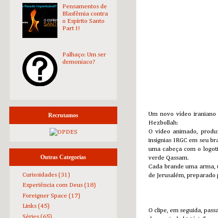
Pensamentos de
Blasfêmia contra
o Espírito Santo
Part I!
Palhaço: Um ser
demoníaco?
Um novo vídeo iraniano 
Recrutamos
Hezbollah:
O vídeo animado, produz
insígnias IRGC em seu br
uma cabeça com o logoti
Outras Categorias
verde Qassam.
Cada brande uma arma, um
Curiosidades
(31)
de Jerusalém, preparado 
Experiência com Deus
(18)
Foreigner Space
(17)
Links
(45)
O clipe, em seguida, pass
Séries
(65)