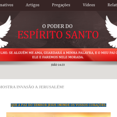
mativos
Artigos
Pregações
Vídeos
Rela
MOSTRA INVASÃO A JERUSALÉM!
QUE A PAZ DO SENHOR JESUS INUNDE OS VOSSOS CORAÇÕES.