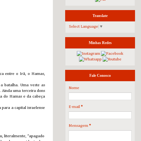
Translate
Select Language
▼
Minhas Redes
ca entre o Irã, o Hamas,
Fale Conosco
 a batalha. Uma veste as
Nome
. Ainda uma terceira dons
ica do Hamas e da cabeça
E-mail
*
para a capital israelense
Mensagem
*
ou, literalmente, “apagado