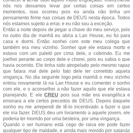
nós nos deixamos levar por certas coisas em certos
momentos, isso ocorreu pois eu ainda não tinha um
pensamento firme nas coisas de DEUS nesta época. Todos
nós estamos sujeito a errar, e eu não sou a exceção.
Então a noite depois de pegar a chave do meu serviço, pois
no outro dia de manhã eu abria a Lan House, eu fui para
casa e dormi. Então sonhei com este meu colega que
também era meu vizinho. Sonhei que ele estava morto e
estava com um paletó por cima dele, o cobrindo. Eu me
joelhei perante ao corpo dele e chorei, pois eu sabia o que
havia ocorrido. Ele tinha sido atropelado pelo mesmo rapaz
que falara mal dele pelo fato dele ter cometido aquela
vingança. No dia seguinte logo pela manhã o meu vizinho
entrou novamente lá na Lan House e eu comentei o sonho
com ele, e o aconselhei a não fazer aquilo que ele estava
planejando. E ele
CREU
pois sua mãe era evangélica e
ensinara a ele certos preceitos de DEUS. Depois daquele
sonho eu me arrependi de tê-lo incentivado a fazer o que
ele iria fazer. DEUS deu um livramento a aquele jovem, ele
poderia ter morrido por uma besteira, por uma vingança.
Quando o ser humano está cego de raiva ele pode fazer
qualquer tipo de maldade, e ainda mais movido por satanás