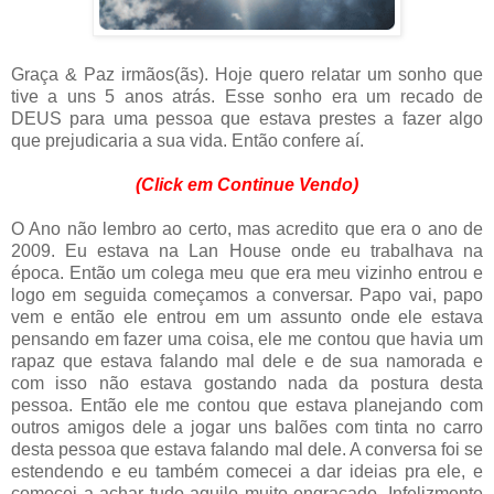
Graça & Paz irmãos(ãs). Hoje quero relatar um sonho que
tive a uns 5 anos atrás. Esse sonho era um recado de
DEUS para uma pessoa que estava prestes a fazer algo
que prejudicaria a sua vida. Então confere aí.
(Click em Continue Vendo)
O Ano não lembro ao certo, mas acredito que era o ano de
2009. Eu estava na Lan House onde eu trabalhava na
época. Então um colega meu que era meu vizinho entrou e
logo em seguida começamos a conversar. Papo vai, papo
vem e então ele entrou em um assunto onde ele estava
pensando em fazer uma coisa, ele me contou que havia um
rapaz que estava falando mal dele e de sua namorada e
com isso não estava gostando nada da postura desta
pessoa. Então ele me contou que estava planejando com
outros amigos dele a jogar uns balões com tinta no carro
desta pessoa que estava falando mal dele. A conversa foi se
estendendo e eu também comecei a dar ideias pra ele, e
comecei a achar tudo aquilo muito engraçado. Infelizmente