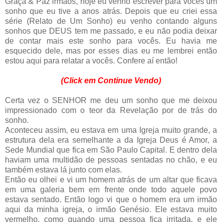
Graça & Paz irmãos, hoje eu venho escrever para vocês um
sonho que eu tive a anos atrás. Depois que eu criei essa
série (Relato de Um Sonho) eu venho contando alguns
sonhos que DEUS tem me passado, e eu não podia deixar
de contar mais este sonho para vocês. Eu havia me
esquecido dele, mas por esses dias eu me lembrei então
estou aqui para relatar a vocês. Confere aí então!
(Click em Continue Vendo)
Certa vez o SENHOR me deu um sonho que me deixou
impressionado com o teor da Revelação por de trás do
sonho.
Aconteceu assim, eu estava em uma Igreja muito grande, a
estrutura dela era semelhante a da Igreja Deus é Amor, a
Sede Mundial que fica em São Paulo Capital. E dentro dela
haviam uma multidão de pessoas sentadas no chão, e eu
também estava lá junto com elas.
Então eu olhei e vi um homem atrás de um altar que ficava
em uma galeria bem em frente onde todo aquele povo
estava sentado. Então logo vi que o homem era um irmão
aqui da minha igreja, o irmão Genésio. Ele estava muito
vermelho, como quando uma pessoa fica irritada, e ele