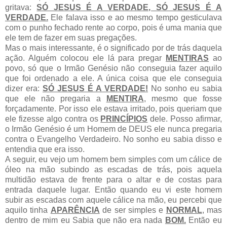
gritava:
SÓ JESUS É A VERDADE, SÓ JESUS É A
VERDADE.
Ele falava isso e ao mesmo tempo gesticulava
com o punho fechado rente ao corpo, pois é uma mania que
ele tem de fazer em suas pregações.
Mas o mais interessante, é o significado por de trás daquela
ação. Alguém colocou ele lá para pregar
MENTIRAS
ao
povo, só que o Irmão Genésio não conseguia fazer aquilo
que foi ordenado a ele. A única coisa que ele conseguia
dizer era:
SÓ JESUS É A VERDADE!
No sonho eu sabia
que ele não pregaria a
MENTIRA
, mesmo que fosse
forçadamente. Por isso ele estava irritado, pois queriam que
ele fizesse algo contra os
PRINCÍPIOS
dele. Posso afirmar,
o Irmão Genésio é um Homem de DEUS ele nunca pregaria
contra o Evangelho Verdadeiro. No sonho eu sabia disso e
entendia que era isso.
A seguir, eu vejo um homem bem simples com um cálice de
óleo na mão subindo as escadas de trás, pois aquela
multidão estava de frente para o altar e de costas para
entrada daquele lugar. Então quando eu vi este homem
subir as escadas com aquele cálice na mão, eu percebi que
aquilo tinha
APARÊNCIA
de ser simples e
NORMAL
, mas
dentro de mim eu Sabia que não era nada
BOM.
Então eu