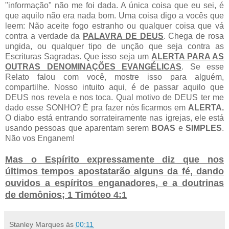
"informação" não me foi dada. A única coisa que eu sei, é
que aquilo não era nada bom. Uma coisa digo a vocês que
leem: Não aceite fogo estranho ou qualquer coisa que vá
contra a verdade da
PALAVRA DE DEUS
. Chega de rosa
ungida, ou qualquer tipo de unção que seja contra as
Escrituras Sagradas. Que isso seja um
ALERTA PARA AS
OUTRAS DENOMINAÇÕES EVANGÉLICAS
. Se esse
Relato falou com você, mostre isso para alguém,
compartilhe. Nosso intuito aqui, é de passar aquilo que
DEUS nos revela e nos toca. Qual motivo de DEUS ter me
dado esse SONHO? É pra fazer nós ficarmos em
ALERTA.
O diabo está entrando sorrateiramente nas igrejas, ele está
usando pessoas que aparentam serem
BOAS
e
SIMPLES
.
Não vos Enganem!
Mas o Espírito expressamente diz que nos
últimos tempos apostatarão alguns da fé, dando
ouvidos a espíritos enganadores, e a doutrinas
de demônios; 1 Timóteo 4:1
Stanley Marques
às
00:11