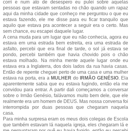
corri e num ato de desespero eu pulei sobre aquelas
pessoas que estavam sentadas no chão quando um rapaz
aqui da minha cidade que conheço me perguntou o que eu
estava fazendo, ele me disse para eu ficar tranquilo que
aquilo que estava pra acontecer a seguir era o certo. Mas
sem chance, eu escapei daquele lugar.
A cena muda para um lugar que eu não conhecia, agora eu
estava em uma estrada bem estreita, era uma estrada de
asfalto, percebi que era final de tarde, o sol já estava se
pondo, percebi também que havia chovido pois o chão
estava molhado. Na minha mente aquele lugar onde eu
estava era a Inglaterra, dos dois lados da rua havia casas.
Então de repente cheguei perto de uma casa e uma mulher
estava na porta, era a
MULHER
do
IRMÃO GENÉSIO
. Ela
aparentemente sabia que eu estava fugindo, então ela me
convidou para entrar. A partir dali começamos a conversar
sobre o Irmão Genésio, falávamos muito bem dele, que ele
realmente era um homem de DEUS. Mas nossa conversa foi
interrompida por duas pessoas que chegaram naquela
casa.
Para minha surpresa eram os meus dois colegas de Escola
que também estavam lá naquela igreja, eles chegaram lá e
me perguntaram por quê eu havia fugido, então eu percebi