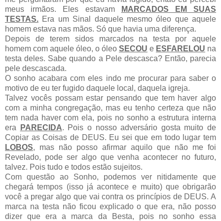
meus irmãos. Eles estavam
MARCADOS EM SUAS
TESTAS.
Era um Sinal daquele mesmo óleo que aquele
homem estava nas mãos. Só que havia uma diferença.
Depois de terem sidos marcados na testa por aquele
homem com aquele óleo, o óleo
SECOU
e
ESFARELOU
na
testa deles. Sabe quando a Pele descasca? Então, parecia
pele descascada.
O sonho acabara com eles indo me procurar para saber o
motivo de eu ter fugido daquele local, daquela igreja.
Talvez vocês possam estar pensando que tem haver algo
com a minha congregação, mas eu tenho certeza que não
tem nada haver com ela, pois no sonho a estrutura interna
era
PARECIDA
. Pois o nosso adversário gosta muito de
Copiar as Coisas de DEUS. Eu sei que em todo lugar tem
LOBOS
, mas não posso afirmar aquilo que não me foi
Revelado, pode ser algo que venha acontecer no futuro,
talvez. Pois tudo e todos estão sujeitos.
Com questão ao Sonho, podemos ver nitidamente que
chegará tempos (isso já acontece e muito) que obrigarão
você a pregar algo que vai contra os princípios de DEUS. A
marca na testa não ficou explicado o que era, não posso
dizer que era a marca da Besta, pois no sonho essa