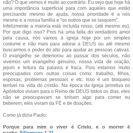
não? O que vemos é muito ao contrário. Eu vejo que hoje há
uma importância superficial para com aqueles que estão
precisando mesmo de ajuda, nossa prioridade é a nós
mesmo e a nossa família e “os outros que se lasquem”.
Infelizmente a maioria está incluída nisso, (até mesmo eu).
Por que digo isso? Pois há uma falta do verdadeiro amor
pela causa, nós vamos à igreja hoje por um simples
costume e não mais para adorar a DEUS ou até mesmo
buscarmos o poder do alto para ajudar as pessoas cativas.
O evangelho se deteriorou ao passar dos séculos, não
vivemos um evangelho genuíno, nossa vida de oração,
jejum e leitura da palavra é fraca. Pois estamos muito
preocupados com outras coisas como: trabalho, filhos,
esposas, problemas pessoais e etc. Isso é um bloqueio
terrível na vida do cristão. Na época da Igreja primitiva os
Apóstolos viviam para o Reino de DEUS todos os dias, eles
não se preocupavam se tinham algo para comer ou
beberem, eles viviam da FÉ e de doações.
Como já dizia Paulo:
Porque para mim o viver é Cristo, e o morrer é
ganho.
Filipenses 1:21