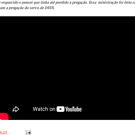
esquecido e pensei que tinha até perdido a pregação. Essa ministração foi feita
çam a pregação do servo de DEUS.
6:25