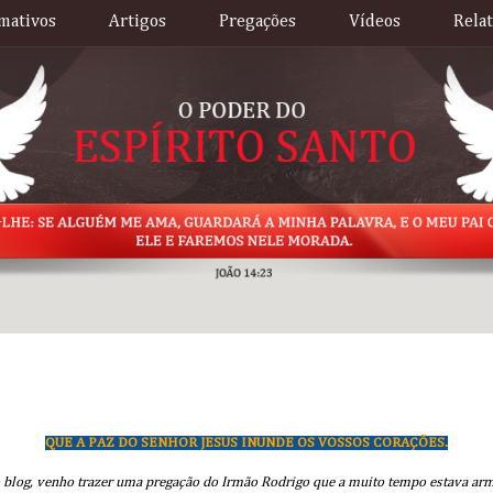
mativos
Artigos
Pregações
Vídeos
Rela
QUE A PAZ DO SENHOR JESUS INUNDE OS VOSSOS CORAÇÕES.
 blog, venho trazer uma pregação do Irmão Rodrigo que a muito tempo estava ar