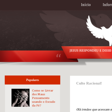
Início
Infor
Populares
Culto Racional!
Como se Livrar
dos Maus
Pensamento
usando o Escudo
da Fé?
Olá irmãos que acessam o