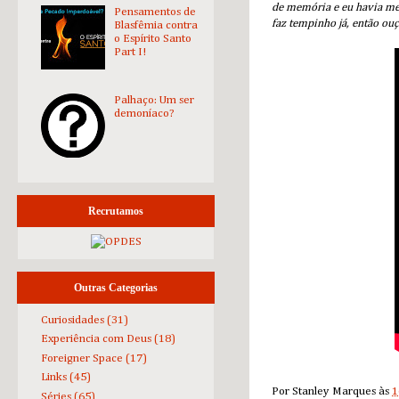
de memória e eu havia me 
Pensamentos de
faz tempinho já, então ou
Blasfêmia contra
o Espírito Santo
Part I!
Palhaço: Um ser
demoníaco?
Recrutamos
Outras Categorias
Curiosidades
(31)
Experiência com Deus
(18)
Foreigner Space
(17)
Links
(45)
Por
Stanley Marques
às
1
Séries
(65)