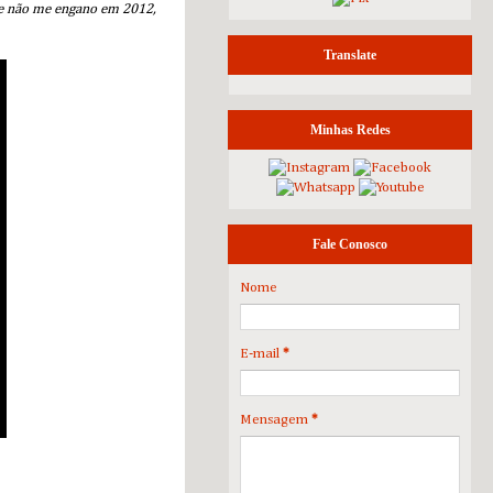
 se não me engano em 2012,
Translate
Minhas Redes
Fale Conosco
Nome
E-mail
*
Mensagem
*