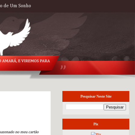
to de Um Sonho
Pesquisar Neste Site
quarta-feira, 15 de
janeiro de 2014
Pix
mazenado no meu cartão