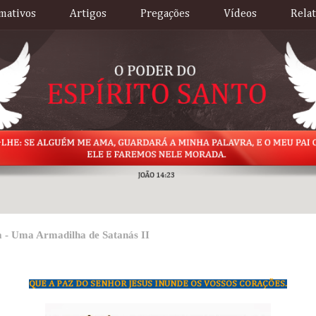
mativos
Artigos
Pregações
Vídeos
Rela
a - Uma Armadilha de Satanás II
QUE A PAZ DO SENHOR JESUS INUNDE OS VOSSOS CORAÇÕES.