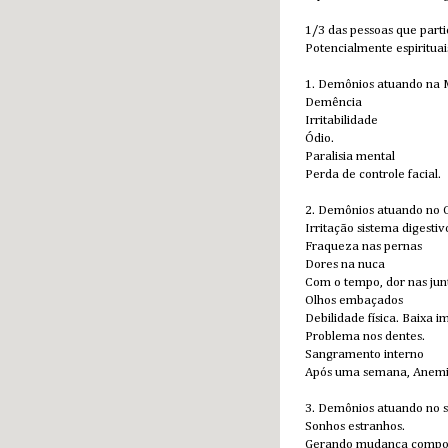
1/3 das pessoas que parti
Potencialmente espirituai
1. Demônios atuando na 
Demência
Irritabilidade
Ódio.
Paralisia mental
Perda de controle facial.
2. Demônios atuando no 
Irritação sistema digestiv
Fraqueza nas pernas
Dores na nuca
Com o tempo, dor nas jun
Olhos embaçados
Debilidade física. Baixa 
Problema nos dentes.
Sangramento interno
Após uma semana, Anemia
3. Demônios atuando no s
Sonhos estranhos.
Gerando mudança compo