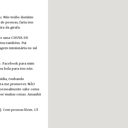
u. Não tenho domínio
e pessoas, faria isso
ra da girafa.
il e uma CHUVA DE
tou também. Fui
agem missionária no sul
e. Facebook para mim
u bola para isso não.
mídia, roubando
 para me promover. NÃO
 pessoalmente sabe como
 por muitas coisas. Amanhã
). Cem pessoas lêem. 15