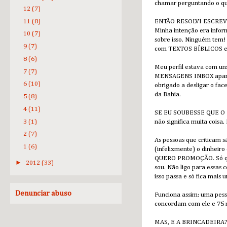
chamar perguntando o que
12
(7)
11
(8)
ENTÃO RESOLVI ESCREVER
Minha intenção era infor
10
(7)
sobre isso. Ninguém tem! 
9
(7)
com TEXTOS BÍBLICOS e m
8
(6)
Meu perfil estava com un
7
(7)
MENSAGENS INBOX aparece
6
(10)
obrigado a desligar o fac
da Bahia.
5
(8)
4
(11)
SE EU SOUBESSE QUE O PO
3
(1)
não significa muita coisa
2
(7)
As pessoas que criticam 
1
(6)
(infelizmente) o dinheir
QUERO PROMOÇÃO. Só que
►
2012
(33)
sou. Não ligo para essas 
isso passa e só fica mais
Denunciar abuso
Funciona assim: uma pess
concordam com ele e 75 
MAS, E A BRINCADEIRA