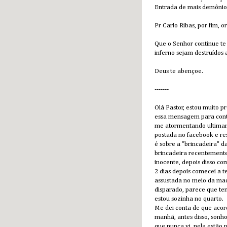
Entrada de mais demônio
Pr Carlo Ribas, por fim, 
Que o Senhor continue te
inferno sejam destruídos
Deus te abençoe.
-------
Olá Pastor, estou muito 
essa mensagem para cont
me atormentando ultima
postada no facebook e res
é sobre a "brincadeira" da
brincadeira recentemente
inocente, depois disso co
2 dias depois comecei a t
assustada no meio da ma
disparado, parece que 
estou sozinha no quarto.
Me dei conta de que acor
manhã, antes disso, sonh
que nunca vi, nela estão 