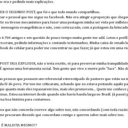
 era e pedindo mais explicações.
 O SEGUNDO POST, que foi o que todo mundo compartilhou.
mar o pessoal que me segue no facebook. Não era atingir a proporção que chego
Se eu tivesse mecanismos para fazer uma postagem minha ser vista por milhões d
ensagens evangelísticas e não, com certeza não, com a postagem da brincadei
s 4.700 amigos e em questão de pouco tempo muita gente me add. Lotou o perf
ram, pedindo informações e contando testemunhos. Minha caixa de emails lo
ebook do celular para poder me concentrar no que fazer, já que estou em uma vi
ST IRIA EXPLODIR, não o teria escrito, só para preservar minha tranquilidad
. É apenas uma ferramenta social. Tem gente que vive e morre pelo "face". Não do
são pessoas que possuem um referencial estereotipado de pastores que estão na 
o da fé do povo. Por isso me criticaram, achando que eu estava postando aquilo
 quanto mais eles repassarem isso, mais eles promovem... Quem me conhece
coisas. Estou na internet desde quando não havia banda larga no Brasil. Já passei
 uma boa história para contarmos.
oa que não concorda escreve algo sobre isso, não concordando (com toda razão
me procuram dizendo que concordam comigo e querem saber mais sobre isso.
? É MALDITA MESMO??