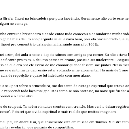
a Girafa. Entrei na brincadeira por pura inocência. Geralmente não curto esse n
 algum no começo.
nha entrei na brincadeira e desde então tudo começou a desandar na minha vida
go há mais de um ano pergunta se eu estava bem, pois ela havia notado que al
liguei pro comentário dela pois minha saúde nunca foi 100%.
uei assim, dei aula a noite e depois saímos com amigos pra comer. Eu não estava
edificante pra mim. E de uma pessoa tolerante, passei a ser intolerante. Chegue
oso de que era pra ele evitar de me chamar quando fossem sair juntos. Nessa mes
mo se o sintoma de depressão estar voltando a me atormentar. Há mais de 1 ano
 aula de reposição e quase fui indelicada com meu aluno.
 vi o seu post sobre a brincadeira, me dei conta do estrago espiritual que estava
 e repreendi todo laço maligno. Mas como se não bastasse, na noite que fui dar a
reendi e o carro abriu.
eito do seu post. Também vi muitos crentes com crentês. Mas venho deixar regist
cente". Pois sei que a vida espiritual é mais real do que muitos imaginam.
 meu pai, Pr. André Hsu, que atualmente está em missão em Taiwan. Ministra ta
eguinte revelação, que gostaria de compartilhar.