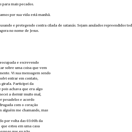
s para mais pecados.
oramos por sua vida está manhã.
 usando e protegendo contra cilada de satanás. Sejam anulados repreendidos to
 agora no nome de Jesus.
preocupada e escrevendo
ar sobre uma coisa que vem
mente. Vi sua mensagem sendo
olvi entrar em contato,
 girafa. Participei da
 pois achava que era algo
mecei a dormir muito mal,
er pesadelos e acordo
drugada com o coração
tem alguém me chamando, mas
do por volta das 03:00h da
o que estou em uma casa
pessoas que eu não