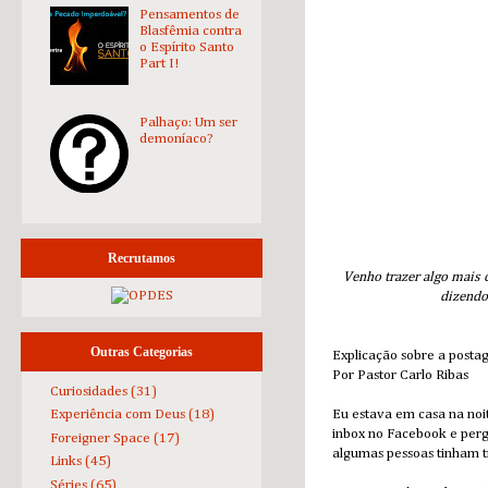
Pensamentos de
Blasfêmia contra
o Espírito Santo
Part I!
Palhaço: Um ser
demoníaco?
Recrutamos
Venho trazer algo mais 
dizendo
Outras Categorias
Explicação sobre a pos
Por Pastor Carlo Ribas
Curiosidades
(31)
Eu estava em casa na no
Experiência com Deus
(18)
inbox no Facebook e perg
Foreigner Space
(17)
algumas pessoas tinham tr
Links
(45)
Séries
(65)