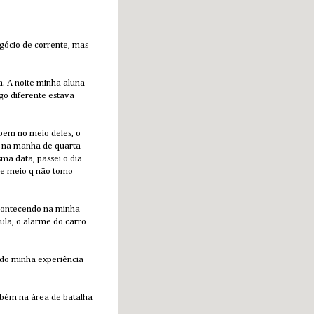
egócio de corrente, mas
. A noite minha aluna
go diferente estava
 bem no meio deles, o
i na manha de quarta-
ma data, passei o dia
 e meio q não tomo
 acontecendo na minha
ula, o alarme do carro
rado minha experiência
mbém na área de batalha