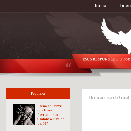
Início
Infor
Populares
Brincadeira da Giraf
Como se Livrar
dos Maus
Pensamento
usando o Escudo
da Fé?