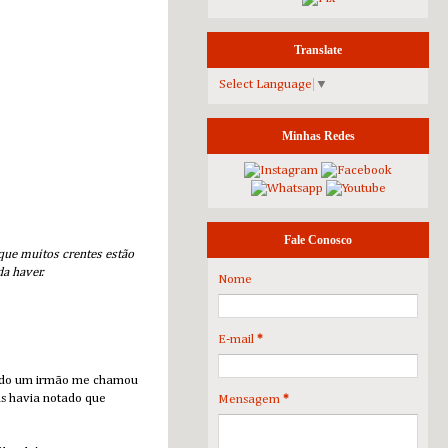
Translate
Select Language
▼
Minhas Redes
Fale Conosco
que muitos crentes estão
a haver.
Nome
E-mail
*
ando um irmão me chamou
as havia notado que
Mensagem
*