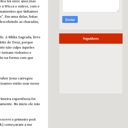
gélico há onze anos mas
 a Wicca e outros, com o
sinamentos que tínhamos
s". Em uma delas, feitas
descobrindo as charadas,
. A Bíblia Sagrada, livro
Seguidores
írito de Deus, porque
anto não culpo àqueles
 tornam violentos e
ção na forma com que
enhor Jesus carregou
cisamos então usar nosso
rimeira experiência foi
mente. No início ele não
screvi o primeiro post
book) começaram a me