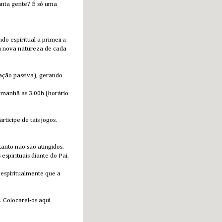
tanta gente? É só uma
do espiritual a primeira
ma nova natureza de cada
lação passiva), gerando
a manhã as 3:00h (horário
ticipe de tais jogos.
nto não são atingidos.
spirituais diante do Pai.
espiritualmente que a
 Colocarei-os aqui