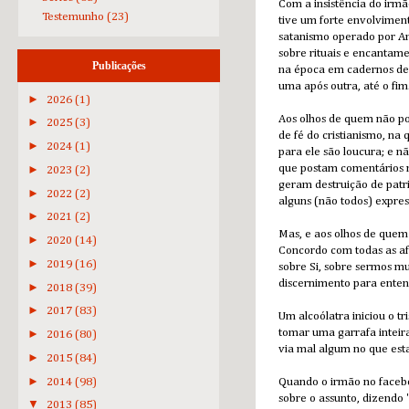
Com a insistência do irmã
Testemunho
(23)
tive um forte envolvimen
satanismo operado por An
sobre rituais e encantame
Publicações
na época em cadernos de 
uma após outra, até o fim
►
2026
(1)
Aos olhos de quem não pos
►
2025
(3)
de fé do cristianismo, na
►
2024
(1)
para ele são loucura; e n
que postam comentários m
►
2023
(2)
geram destruição de patr
►
2022
(2)
alguns (não todos) expres
►
2021
(2)
Mas, e aos olhos de q
►
2020
(14)
Concordo com todas as af
►
2019
(16)
sobre Si, sobre sermos m
discernimento para enten
►
2018
(39)
►
2017
(83)
Um alcoólatra iniciou o t
tomar uma garrafa inteir
►
2016
(80)
via mal algum no que esta
►
2015
(84)
►
2014
(98)
Quando o irmão no facebo
sobre o assunto, dizendo
▼
2013
(85)