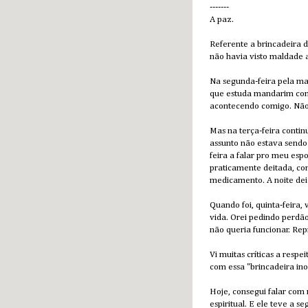
-------
A paz.
Referente a brincadeira d
não havia visto maldade
Na segunda-feira pela ma
que estuda mandarim comi
acontecendo comigo. Não 
Mas na terça-feira contin
assunto não estava sendo 
feira a falar pro meu esp
praticamente deitada, co
medicamento. A noite dei
Quando foi, quinta-feira,
vida. Orei pedindo perdão
não queria funcionar. Rep
Vi muitas críticas a resp
com essa "brincadeira ino
Hoje, consegui falar com
espiritual. E ele teve a s