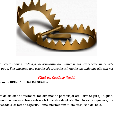
concreto sobre a explicação da armadilha do inimigo nessa brincadeira 'inocente' 
 que é. E os mesmos tem estados alvoroçados e irritados dizendo que não tem nad
(Click em Continue Vendo)
tagem da BRINCADEIRA DA GIRAFA
ite do dia 30 de novembro, me arrumando para viajar até Porto Seguro/BA qu
untou o que eu achava sobre a brincadeira da girafa. Eu não sabia o que era, m
ocado suas fotos nos perfis. Como internet tem muito disso, não dei bola.