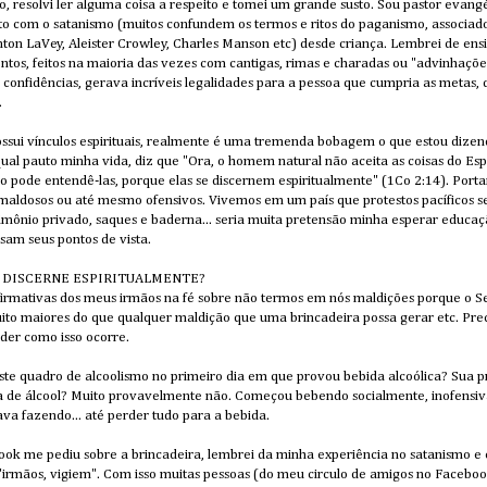
o, resolvi ler alguma coisa a respeito e tomei um grande susto. Sou pastor evan
to com o satanismo (muitos confundem os termos e ritos do paganismo, associado
ton LaVey, Aleister Crowley, Charles Manson etc) desde criança. Lembrei de en
ntos, feitos na maioria das vezes com cantigas, rimas e charadas ou "advinhaçõe
confidências, gerava incríveis legalidades para a pessoa que cumpria as metas, 
.
sui vínculos espirituais, realmente é uma tremenda bobagem o que estou dizendo
 qual pauto minha vida, diz que "Ora, o homem natural não aceita as coisas do Esp
ão pode entendê-las, porque elas se discernem espiritualmente" (1Co 2:14). Port
aldosos ou até mesmo ofensivos. Vivemos em um país que protestos pacíficos se
imônio privado, saques e baderna... seria muita pretensão minha esperar educa
sam seus pontos de vista.
uem DISCERNE ESPIRITUALMENTE?
irmativas dos meus irmãos na fé sobre não termos em nós maldições porque o S
uito maiores do que qualquer maldição que uma brincadeira possa gerar etc. Pre
der como isso ocorre.
riste quadro de alcoolismo no primeiro dia em que provou bebida alcoólica? Sua p
a de álcool? Muito provavelmente não. Começou bebendo socialmente, inofensiva
va fazendo... até perder tudo para a bebida.
ok me pediu sobre a brincadeira, lembrei da minha experiência no satanismo e e
 "irmãos, vigiem". Com isso muitas pessoas (do meu circulo de amigos no Face