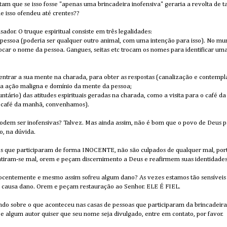
tam que se isso fosse "apenas uma brincadeira inofensiva" geraria a revolta de 
e isso ofendeu até crentes??
isador. O truque espiritual consiste em três legalidades:
a pessoa (poderia ser qualquer outro animal, com uma intenção para isso). No mun
rocar o nome da pessoa. Gangues, seitas etc trocam os nomes para identificar u
centrar a sua mente na charada, para obter as respostas (canalização e contemp
a ação maligna e domínio da mente da pessoa;
luntário) das atitudes espirituais geradas na charada, como a visita para o café d
 café da manhã, convenhamos).
Podem ser inofensivas? Talvez. Mas ainda assim, não é bom que o povo de Deus par
, na dúvida.
que participaram de forma INOCENTE, não são culpados de qualquer mal, porta
tiram-se mal, orem e peçam discernimento a Deus e reafirmem suas identidades e
ocentemente e mesmo assim sofreu algum dano? As vezes estamos tão sensíveis 
s causa dano. Orem e peçam restauração ao Senhor. ELE É FIEL.
ndo sobre o que aconteceu nas casas de pessoas que participaram da brincadeira.
e algum autor quiser que seu nome seja divulgado, entre em contato, por favor.