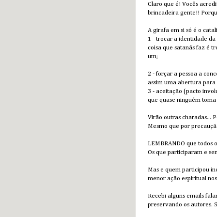
Claro que é! Vocês acredi
brincadeira gente!! Porqu
A girafa em si só é o catal
1 - trocar a identidade d
coisa que satanás faz é t
um;
2 - forçar a pessoa a con
assim uma abertura para 
3 - aceitação (pacto invo
que quase ninguém toma
Virão outras charadas... 
Mesmo que por precaução
LEMBRANDO que todos os 
Os que participaram e sen
Mas e quem participou in
menor ação espiritual no
Recebi alguns emails fala
preservando os autores. S