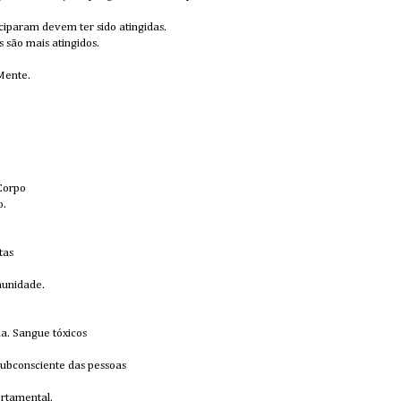
ciparam devem ter sido atingidas.
s são mais atingidos.
Mente.
Corpo
o.
tas
imunidade.
. Sangue tóxicos
ubconsciente das pessoas
rtamental.