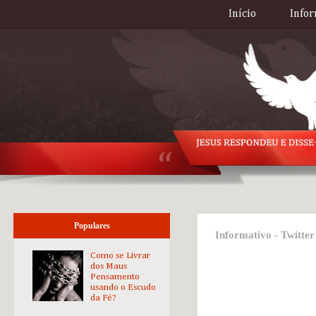
Início
Infor
Populares
Informativo - Twitter
Como se Livrar
dos Maus
Pensamento
usando o Escudo
da Fé?