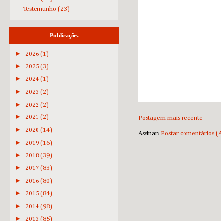
Testemunho
(23)
Publicações
►
2026
(1)
►
2025
(3)
►
2024
(1)
►
2023
(2)
►
2022
(2)
►
2021
(2)
Postagem mais recente
►
2020
(14)
Assinar:
Postar comentários (
►
2019
(16)
►
2018
(39)
►
2017
(83)
►
2016
(80)
►
2015
(84)
►
2014
(98)
►
2013
(85)