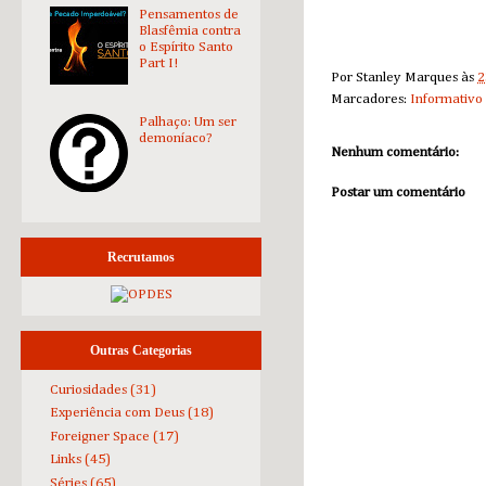
Pensamentos de
Blasfêmia contra
o Espírito Santo
Part I!
Por
Stanley Marques
às
2
Marcadores:
Informativo
Palhaço: Um ser
demoníaco?
Nenhum comentário:
Postar um comentário
Recrutamos
Outras Categorias
Curiosidades
(31)
Experiência com Deus
(18)
Foreigner Space
(17)
Links
(45)
Séries
(65)