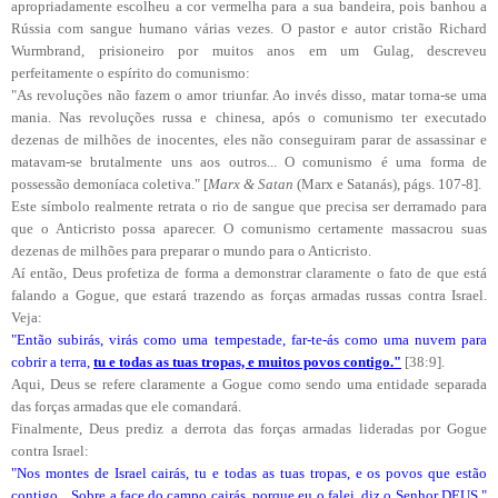
apropriadamente escolheu a cor vermelha para a sua bandeira, pois banhou a
Rússia com sangue humano várias vezes. O pastor e autor cristão Richard
Wurmbrand, prisioneiro por muitos anos em um Gulag, descreveu
perfeitamente o espírito do comunismo:
"As revoluções não fazem o amor triunfar. Ao invés disso, matar torna-se uma
mania. Nas revoluções russa e chinesa, após o comunismo ter executado
dezenas de milhões de inocentes, eles não conseguiram parar de assassinar e
matavam-se brutalmente uns aos outros... O comunismo é uma forma de
possessão demoníaca coletiva." [
Marx & Satan
(Marx e Satanás), págs. 107-8].
Este símbolo realmente retrata o rio de sangue que precisa ser derramado para
que o Anticristo possa aparecer. O comunismo certamente massacrou suas
dezenas de milhões para preparar o mundo para o Anticristo.
Aí então, Deus profetiza de forma a demonstrar claramente o fato de que está
falando a Gogue, que estará trazendo as forças armadas russas contra Israel.
Veja:
"Então subirás, virás como uma tempestade, far-te-ás como uma nuvem para
cobrir a terra,
tu e todas as tuas tropas, e muitos povos contigo."
[38:9].
Aqui, Deus se refere claramente a Gogue como sendo uma entidade separada
das forças armadas que ele comandará.
Finalmente, Deus prediz a derrota das forças armadas lideradas por Gogue
contra Israel:
"Nos montes de Israel cairás, tu e todas as tuas tropas, e os povos que estão
contigo... Sobre a face do campo cairás, porque eu o falei, diz o Senhor DEUS."