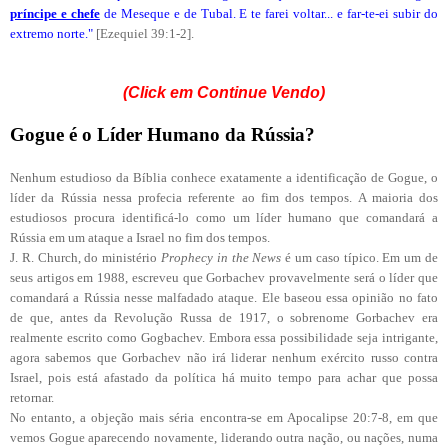
príncipe e chefe
de Meseque e de Tubal. E te farei voltar... e far-te-ei subir do
extremo norte."
[Ezequiel 39:1-2].
(Click em Continue Vendo)
Gogue é o Líder Humano da Rússia?
Nenhum estudioso da Bíblia conhece exatamente a identificação de Gogue, o
líder da Rússia nessa profecia referente ao fim dos tempos. A maioria dos
estudiosos procura identificá-lo como um líder humano que comandará a
Rússia em um ataque a Israel no fim dos tempos.
J. R. Church, do ministério
Prophecy in the News
é um caso típico. Em um de
seus artigos em 1988, escreveu que Gorbachev provavelmente será o líder que
comandará a Rússia nesse malfadado ataque. Ele baseou essa opinião no fato
de que, antes da Revolução Russa de 1917, o sobrenome Gorbachev era
realmente escrito como Gogbachev. Embora essa possibilidade seja intrigante,
agora sabemos que Gorbachev não irá liderar nenhum exército russo contra
Israel, pois está afastado da política há muito tempo para achar que possa
retornar.
No entanto, a objeção mais séria encontra-se em Apocalipse 20:7-8, em que
vemos Gogue aparecendo novamente, liderando outra nação, ou nações, numa