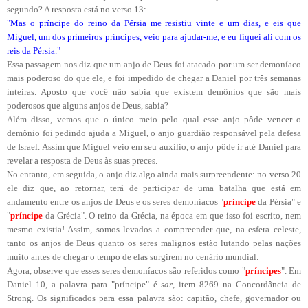
segundo? A resposta está no verso 13:
"Mas o príncipe do reino da Pérsia me resistiu vinte e um dias, e eis que
Miguel, um dos primeiros príncipes, veio para ajudar-me, e eu fiquei ali com os
reis da Pérsia."
Essa passagem nos diz que um anjo de Deus foi atacado por um ser demoníaco
mais poderoso do que ele, e foi impedido de chegar a Daniel por três semanas
inteiras. Aposto que você não sabia que existem demônios que são mais
poderosos que alguns anjos de Deus, sabia?
Além disso, vemos que o único meio pelo qual esse anjo pôde vencer o
demônio foi pedindo ajuda a Miguel, o anjo guardião responsável pela defesa
de Israel. Assim que Miguel veio em seu auxílio, o anjo pôde ir até Daniel para
revelar a resposta de Deus às suas preces.
No entanto, em seguida, o anjo diz algo ainda mais surpreendente: no verso 20
ele diz que, ao retornar, terá de participar de uma batalha que está em
andamento entre os anjos de Deus e os seres demoníacos "
príncipe
da Pérsia" e
"
príncipe
da Grécia". O reino da Grécia, na época em que isso foi escrito, nem
mesmo existia! Assim, somos levados a compreender que, na esfera celeste,
tanto os anjos de Deus quanto os seres malignos estão lutando pelas nações
muito antes de chegar o tempo de elas surgirem no cenário mundial.
Agora, observe que esses seres demoníacos são referidos como "
príncipes
". Em
Daniel 10, a palavra para "príncipe" é
sar
, item 8269 na Concordância de
Strong. Os significados para essa palavra são: capitão, chefe, governador ou