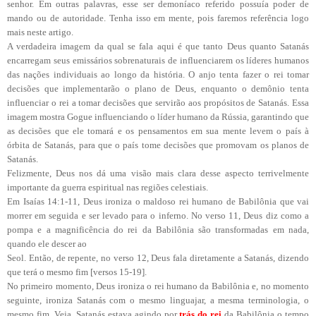
senhor. Em outras palavras, esse ser demoníaco referido possuía poder de
mando ou de autoridade. Tenha isso em mente, pois faremos referência logo
mais neste artigo.
A verdadeira imagem da qual se fala aqui é que tanto Deus quanto Satanás
encarregam seus emissários sobrenaturais de influenciarem os líderes humanos
das nações individuais ao longo da história. O anjo tenta fazer o rei tomar
decisões que implementarão o plano de Deus, enquanto o demônio tenta
influenciar o rei a tomar decisões que servirão aos propósitos de Satanás. Essa
imagem mostra Gogue influenciando o líder humano da Rússia, garantindo que
as decisões que ele tomará e os pensamentos em sua mente levem o país à
órbita de Satanás, para que o país tome decisões que promovam os planos de
Satanás.
Felizmente, Deus nos dá uma visão mais clara desse aspecto terrivelmente
importante da guerra espiritual nas regiões celestiais.
Em Isaías 14:1-11, Deus ironiza o maldoso rei humano de Babilônia que vai
morrer em seguida e ser levado para o inferno. No verso 11, Deus diz como a
pompa e a magnificência do rei da Babilônia são transformadas em nada,
quando ele descer ao
Seol. Então, de repente, no verso 12, Deus fala diretamente a Satanás, dizendo
que terá o mesmo fim [versos 15-19].
No primeiro momento, Deus ironiza o rei humano da Babilônia e, no momento
seguinte, ironiza Satanás com o mesmo linguajar, a mesma terminologia, o
mesmo fim. Veja, Satanás estava agindo por
trás do rei
da Babilônia o tempo