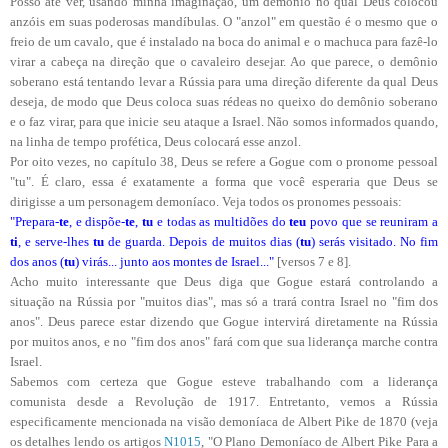
Posso até ver, usando minha imaginação, um demônio no qual Deus colocou
anzóis em suas poderosas mandíbulas. O "anzol" em questão é o mesmo que o
freio de um cavalo, que é instalado na boca do animal e o machuca para fazê-lo
virar a cabeça na direção que o cavaleiro desejar. Ao que parece, o demônio
soberano está tentando levar a Rússia para uma direção diferente da qual Deus
deseja, de modo que Deus coloca suas rédeas no queixo do demônio soberano
e o faz virar, para que inicie seu ataque a Israel. Não somos informados quando,
na linha de tempo profética, Deus colocará esse anzol.
Por oito vezes, no capítulo 38, Deus se refere a Gogue com o pronome pessoal
"tu". É claro, essa é exatamente a forma que você esperaria que Deus se
dirigisse a um personagem demoníaco. Veja todos os pronomes pessoais:
"Prepara-
te
, e dispõe-
te
,
tu
e todas as multidões do
teu
povo que se reuniram a
ti
, e serve-lhes
tu
de guarda. Depois de muitos dias (
tu
) serás visitado. No fim
dos anos (
tu
) virás... junto aos montes de Israel..."
[versos 7 e 8].
Acho muito interessante que Deus diga que Gogue estará controlando a
situação na Rússia por "muitos dias", mas só a trará contra Israel no "fim dos
anos". Deus parece estar dizendo que Gogue intervirá diretamente na Rússia
por muitos anos, e no "fim dos anos" fará com que sua liderança marche contra
Israel.
Sabemos com certeza que Gogue esteve trabalhando com a liderança
comunista desde a Revolução de 1917. Entretanto, vemos a Rússia
especificamente mencionada na visão demoníaca de Albert Pike de 1870 (veja
os detalhes lendo os artigos
N1015
, "O Plano Demoníaco de Albert Pike Para a