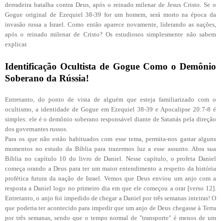
derradeira batalha contra Deus, após o reinado milenar de Jesus Cristo. Se o
Gogue original de Ezequiel 38-39 for um homem, será morto na época da
invasão russa a Israel. Como então aparece novamente, liderando as nações,
após o reinado milenar de Cristo? Os estudiosos simplesmente não sabem
explicar.
Identificação Ocultista de Gogue Como o Demônio
Soberano da Rússia!
Entretanto, do ponto de vista de alguém que esteja familiarizado com o
ocultismo, a identidade de Gogue em Ezequiel 38-39 e Apocalipse 20:7-8 é
simples: ele é o
demônio soberano responsável diante de Satanás pela direção
dos governantes russos.
Para os que não estão habituados com esse tema, permita-nos gastar alguns
momentos no estudo da Bíblia para trazermos luz a esse assunto. Abra sua
Bíblia no capítulo 10 do livro de Daniel. Nesse capítulo, o profeta Daniel
começa orando a Deus para ter um maior entendimento a respeito da história
profética futura da nação de Israel. Vemos que Deus enviou um anjo com a
resposta a Daniel logo no primeiro dia em que ele começou a orar [verso 12].
Entretanto, o anjo foi impedido de chegar a Daniel por três semanas inteiras! O
que poderia ter acontecido para impedir que um anjo de Deus chegasse à Terra
por três semanas, sendo que o tempo normal de "transporte" é menos de um