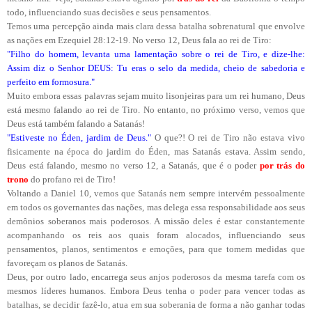
todo, influenciando suas decisões e seus pensamentos.
Temos uma percepção ainda mais clara dessa batalha sobrenatural que envolve
as nações em Ezequiel 28:12-19. No verso 12, Deus fala ao rei de Tiro:
"Filho do homem, levanta uma lamentação sobre o rei de Tiro, e dize-lhe:
Assim diz o Senhor DEUS: Tu eras o selo da medida, cheio de sabedoria e
perfeito em formosura."
Muito embora essas palavras sejam muito lisonjeiras para um rei humano, Deus
está mesmo falando ao rei de Tiro. No entanto, no próximo verso, vemos que
Deus está também falando a Satanás!
"Estiveste no Éden, jardim de Deus."
O que?! O rei de Tiro não estava vivo
fisicamente na época do jardim do Éden, mas Satanás estava. Assim sendo,
Deus está falando, mesmo no verso 12, a Satanás, que é o poder
por trás do
trono
do profano rei de Tiro!
Voltando a Daniel 10, vemos que Satanás nem sempre intervém pessoalmente
em todos os governantes das nações, mas delega essa responsabilidade aos seus
demônios soberanos mais poderosos. A missão deles é estar constantemente
acompanhando os reis aos quais foram alocados, influenciando seus
pensamentos, planos, sentimentos e emoções, para que tomem medidas que
favoreçam os planos de Satanás.
Deus, por outro lado, encarrega seus anjos poderosos da mesma tarefa com os
mesmos líderes humanos. Embora Deus tenha o poder para vencer todas as
batalhas, se decidir fazê-lo, atua em sua soberania de forma a não ganhar todas