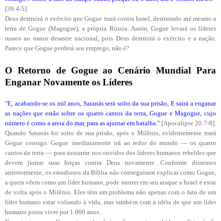
[39:4-5].
Deus destruirá o exército que Gogue trará contra Israel, destruindo até mesmo a
terra de Gogue (Magogue), a própria Rússia. Assim, Gogue levará os líderes
russos ao maior desastre nacional, pois Deus destruirá o exército e a nação.
Parece que Gogue perderá seu emprego, não é?
O Retorno de Gogue ao Cenário Mundial Para
Enganar Novamente os Líderes
"E, acabando-se os mil anos, Satanás será solto da sua prisão, E sairá a enganar
as nações que estão sobre os quatro cantos da terra, Gogue e Magogue, cujo
número é como a areia do mar, para as ajuntar em batalha."
[Apocalipse 20:7-8].
Quando Satanás for solto de sua prisão, após o Milênio, evidentemente trará
Gogue consigo. Gogue imediatamente irá ao redor do mundo — os quatro
cantos da terra — para sussurrar nos ouvidos dos líderes humanos rebeldes que
devem juntar suas forças contra Deus novamente. Conforme dissemos
anteriormente, os estudiosos da Bíblia não conseguiram explicar como Gogue,
a quem vêem como um líder humano, pode morrer em seu ataque a Israel e estar
de volta após o Milênio. Eles têm um problema não apenas com o fato de um
líder humano estar voltando à vida, mas também com a idéia de que um líder
humano possa viver por 1.000 anos.