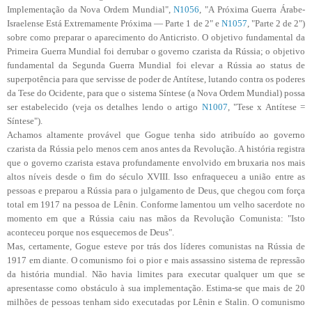
Implementação da Nova Ordem Mundial",
N1056
, "A Próxima Guerra Árabe-
Israelense Está Extremamente Próxima — Parte 1 de 2" e
N1057
, "Parte 2 de 2")
sobre como preparar o aparecimento do Anticristo. O objetivo fundamental da
Primeira Guerra Mundial foi derrubar o governo czarista da Rússia; o objetivo
fundamental da Segunda Guerra Mundial foi elevar a Rússia ao status de
superpotência para que servisse de poder de Antítese, lutando contra os poderes
da Tese do Ocidente, para que o sistema Síntese (a Nova Ordem Mundial) possa
ser estabelecido (veja os detalhes lendo o artigo
N1007
, "Tese x Antítese =
Síntese").
Achamos altamente provável que Gogue tenha sido atribuído ao governo
czarista da Rússia pelo menos cem anos antes da Revolução. A história registra
que o governo czarista estava profundamente envolvido em bruxaria nos mais
altos níveis desde o fim do século XVIII. Isso enfraqueceu a união entre as
pessoas e preparou a Rússia para o julgamento de Deus, que chegou com força
total em 1917 na pessoa de Lênin. Conforme lamentou um velho sacerdote no
momento em que a Rússia caiu nas mãos da Revolução Comunista: "Isto
aconteceu porque nos esquecemos de Deus".
Mas, certamente, Gogue esteve por trás dos líderes comunistas na Rússia de
1917 em diante. O comunismo foi o pior e mais assassino sistema de repressão
da história mundial. Não havia limites para executar qualquer um que se
apresentasse como obstáculo à sua implementação. Estima-se que mais de 20
milhões de pessoas tenham sido executadas por Lênin e Stalin. O comunismo