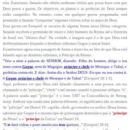
elas. Entretanto, Satanás não obtém nenhuma vitória que possa fazer com que
Deus perca a guerra. Os objetivos, os planos e as profecias de Deus sempre
serão cumpridos. No entanto, como em qualquer guerra programada, será
permitido a Satanás "conquistar" algumas vitórias sobre os anjos de Deus.
Essa guerra em Ezequiel se encaixa de alguma forma nessa última categoria.
Satanás receberá a permissão de trazer o líder humano da Rússia até a fronteira
de Israel nos "últimos dias". Na verdade, a imagem aqui é a de que Deus está
deliberadamente forçando o demônio soberano Gogue a atacar Israel.
Examinemos agora essa passagem de forma a trazer luz ao fato de que Deus está
falando aqui ao demônio soberano, o Príncipe da Rússia:
"Veio a mim a palavra do SENHOR, dizendo: Filho do homem, dirige o teu
rosto contra
Gogue
, terra de Magogue,
príncipe e chefe
de Meseque, e Tubal, e
profetiza contra ele. E dize: Assim diz o Senhor DEUS: Eis que eu sou contra ti,
ó
Gogue, príncipe e chefe
de Meseque e de Tubal."
[Ezequiel 38:1-3].
Aqui, podemos ver que Deus está falando claramente a uma pessoa, um ser,
chamando-o de "príncipe", "chefe" e até mesmo usando o pronome oblíquo "ti".
A palavra usada aqui "príncipe" é o item 5387 na Concordância de Strong,
naisy
. Embora seja usada uma palavra diferente, os significados são os mesmos
de "príncipe" em Daniel 10: capitão, chefe, governador ou senhor. Dessa forma,
sabemos que Gogue é o mesmo tipo de personagem demoníaco que o "
príncipe
da Pérsia" e o "
príncipe
da Grécia" em Daniel 10.
"E
te
farei voltar, e porei anzóis nos
teus
queixos..."
[Ezequiel 38:4].