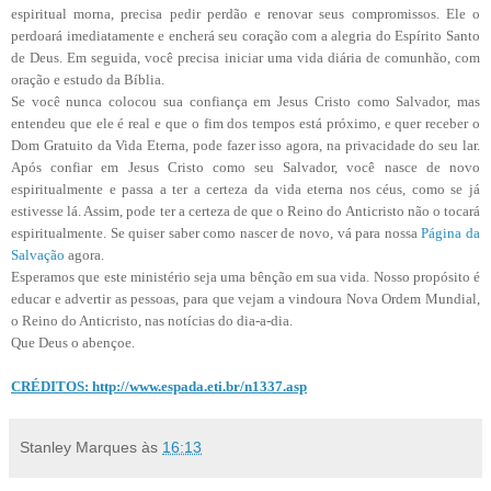
espiritual morna, precisa pedir perdão e renovar seus compromissos. Ele o
perdoará imediatamente e encherá seu coração com a alegria do Espírito Santo
de Deus. Em seguida, você precisa iniciar uma vida diária de comunhão, com
oração e estudo da Bíblia.
Se você nunca colocou sua confiança em Jesus Cristo como Salvador, mas
entendeu que ele é real e que o fim dos tempos está próximo, e quer receber o
Dom Gratuito da Vida Eterna, pode fazer isso agora, na privacidade do seu lar.
Após confiar em Jesus Cristo como seu Salvador, você nasce de novo
espiritualmente e passa a ter a certeza da vida eterna nos céus, como se já
estivesse lá. Assim, pode ter a certeza de que o Reino do Anticristo não o tocará
espiritualmente. Se quiser saber como nascer de novo, vá para nossa
Página da
Salvação
agora.
Esperamos que este ministério seja uma bênção em sua vida. Nosso propósito é
educar e advertir as pessoas, para que vejam a vindoura Nova Ordem Mundial,
o Reino do Anticristo, nas notícias do dia-a-dia.
Que Deus o abençoe.
CRÉDITOS: http://www.espada.eti.br/n1337.asp
Stanley Marques
às
16:13