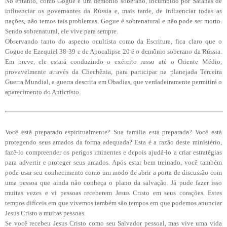
No entanto, como Gogue é um demônio soberano, incumbido por Satanás de
influenciar os governantes da Rússia e, mais tarde, de influenciar todas as
nações, não temos tais problemas. Gogue é sobrenatural e não pode ser morto.
Sendo sobrenatural, ele vive para sempre.
Observando tanto do aspecto ocultista como da Escritura, fica claro que o
Gogue de Ezequiel 38-39 e de Apocalipse 20 é o demônio soberano da Rússia.
Em breve, ele estará conduzindo o exército russo até o Oriente Médio,
provavelmente através da Chechênia, para participar na planejada Terceira
Guerra Mundial, a guerra descrita em Obadias, que verdadeiramente permitirá o
aparecimento do Anticristo.
Você está preparado espiritualmente? Sua família está preparada? Você está
protegendo seus amados da forma adequada? Esta é a razão deste ministério,
fazê-lo compreender os perigos iminentes e depois ajudá-lo a criar estratégias
para advertir e proteger seus amados. Após estar bem treinado, você também
pode usar seu conhecimento como um modo de abrir a porta de discussão com
uma pessoa que ainda não conheça o plano da salvação. Já pude fazer isso
muitas vezes e vi pessoas receberem Jesus Cristo em seus corações. Estes
tempos difíceis em que vivemos também são tempos em que podemos anunciar
Jesus Cristo a muitas pessoas.
Se você recebeu Jesus Cristo como seu Salvador pessoal, mas vive uma vida